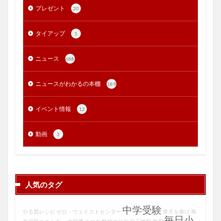
プレゼント
20
タイアップ
5
ニュース
688
ニュースがわかるの本棚
189
イベント情報
12
動画
3
人気のタグ
中学受験
やる気レシピ
ゼロ・ウェイストセンター
青天を衝け
再
毎日小