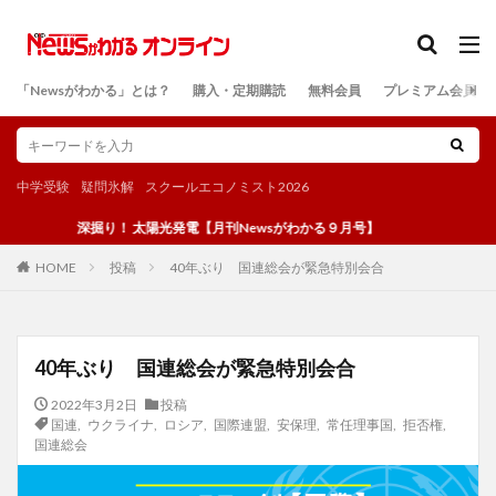
カテゴリー
「Newsがわかる」とは？
購入・定期購読
無料会員
プレミアム会員
検索
中学受験
疑問氷解
スクールエコノミスト2026
深掘り！ 太陽光発電【月刊Newsがわかる９月号】
投稿
40年ぶり 国連総会が緊急特別会合
HOME
40年ぶり 国連総会が緊急特別会合
2022年3月2日
投稿
国連
,
ウクライナ
,
ロシア
,
国際連盟
,
安保理
,
常任理事国
,
拒否権
,
国連総会