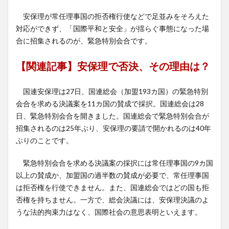
安保理が常任理事国の拒否権行使などで足並みをそろえた
対応ができず、「国際平和と安全」が揺らぐ事態になった場
合に招集されるのが、緊急特別会合です。
【関連記事】安保理で否決、その理由は？
国連安保理は27日、国連総会（加盟193カ国）の緊急特別
会合を求める決議案を11カ国の賛成で採択。国連総会は28
日、緊急特別会合を開きました。国連総会で緊急特別会合が
招集されるのは25年ぶり、安保理の要請で開かれるのは40年
ぶりのことです。
緊急特別会合を求める決議案の採択には常任理事国の9カ国
以上の賛成か、加盟国の過半数の賛成が必要で、常任理事国
は拒否権を行使できません。また、国連総会ではどの国も拒
否権を持ちません。一方で、総会決議には、安保理決議のよ
うな法的拘束力はなく、国際社会の意思表明といえます。