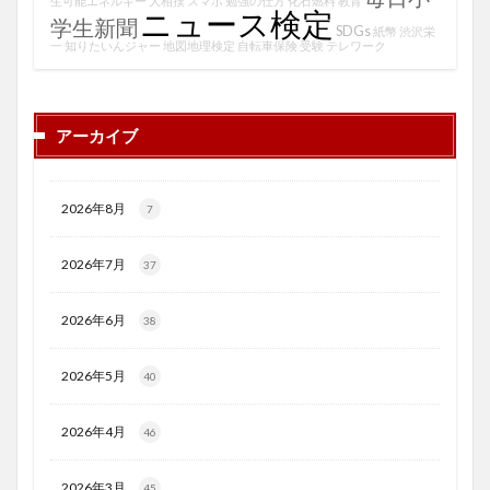
生可能エネルギー
大相撲
スマホ
勉強の仕方
化石燃料
教育
ニュース検定
学生新聞
SDGs
紙幣
渋沢栄
一
知りたいんジャー
地図地理検定
自転車保険
受験
テレワーク
アーカイブ
2026年8月
7
2026年7月
37
2026年6月
38
2026年5月
40
2026年4月
46
2026年3月
45