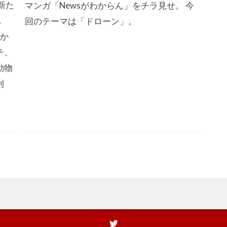
新た
マンガ「Newsがわからん」をチラ見せ。 今
し
回のテーマは「ドローン」。
描か
チ、
動物
刊