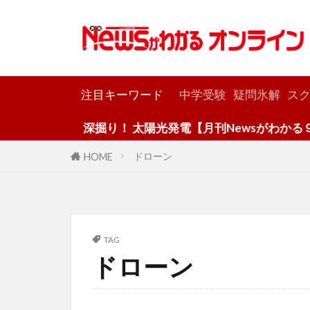
カテゴリー
注目キーワード
中学受験
疑問氷解
スク
深掘り！ 太陽光発電【月刊Newsがわかる９月
ドローン
HOME
TAG
ドローン