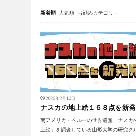
新着順
人気順
お勧めカテゴリ
投稿
学び
マンガ
電子書籍
2023年2月10日
ナスカの地上絵１６８点を新発
南アメリカ・ペルーの世界遺産「ナスカ
上絵」を調査している山形大学の研究グ