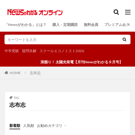
カテゴリー
「Newsがわかる」とは？
購入・定期購読
無料会員
プレミアム会員
検索
中学受験
疑問氷解
スクールエコノミスト2026
深掘り！ 太陽光発電【月刊Newsがわかる９月号】
志布志
HOME
TAG
志布志
新着順
人気順
お勧めカテゴリ
投稿
学び
マンガ
電子書籍