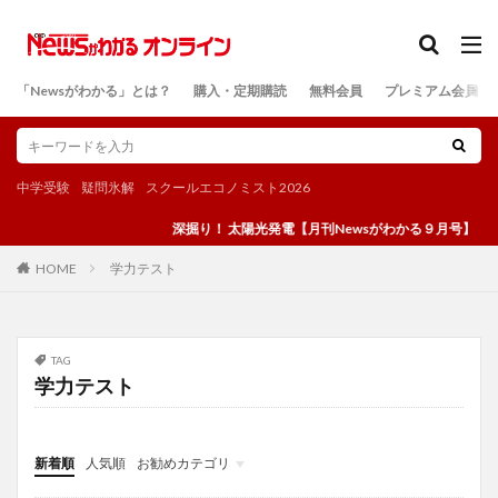
カテゴリー
「Newsがわかる」とは？
購入・定期購読
無料会員
プレミアム会員
検索
中学受験
疑問氷解
スクールエコノミスト2026
深掘り！ 太陽光発電【月刊Newsがわかる９月号】
学力テスト
HOME
TAG
学力テスト
新着順
人気順
お勧めカテゴリ
投稿
学び
マンガ
電子書籍