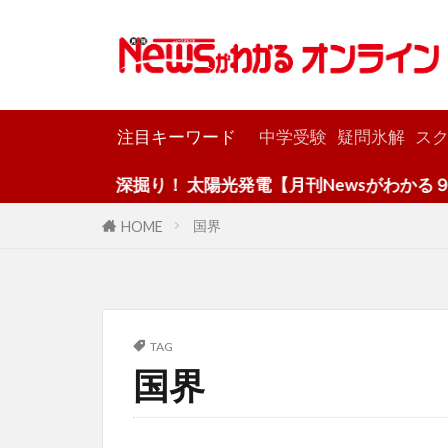
カテゴリー
注目キーワード
中学受験
疑問氷解
スク
深掘り！ 太陽光発電【月刊Newsがわかる９月
国界
HOME
TAG
国界