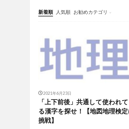
新着順
人気順
お勧めカテゴリ
投稿
学び
マンガ
電子書籍
2021年6月23日
「上下前後」共通して使われて
る漢字を探せ！【地図地理検定
挑戦】