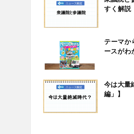
すく解説
テーマか
ースがわ
今は大量
編」】