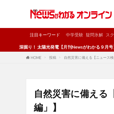
カテゴリー
注目キーワード
中学受験
疑問氷解
スク
深掘り！ 太陽光発電【月刊Newsがわかる９月号】
投稿
自然災害に備える【ニュース検
HOME
自然災害に備える
編」】