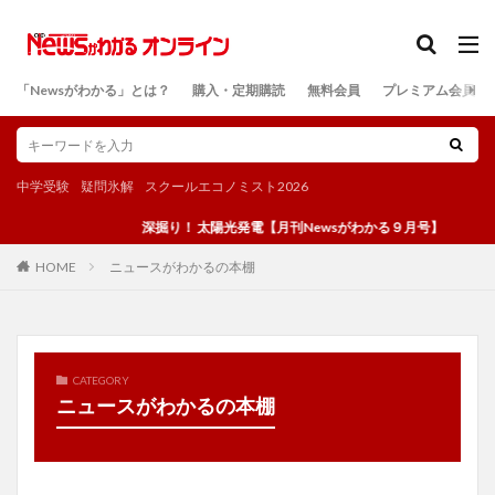
カテゴリー
「Newsがわかる」とは？
購入・定期購読
無料会員
プレミアム会員
検索
中学受験
疑問氷解
スクールエコノミスト2026
深掘り！ 太陽光発電【月刊Newsがわかる９月号】
ニュースがわかるの本棚
HOME
CATEGORY
ニュースがわかるの本棚