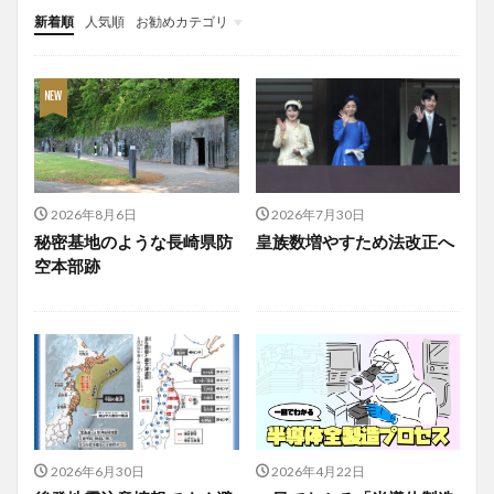
新着順
人気順
お勧めカテゴリ
投稿
学び
マンガ
電子書籍
2026年8月6日
2026年7月30日
秘密基地のような長崎県防
皇族数増やすため法改正へ
空本部跡
2026年6月30日
2026年4月22日