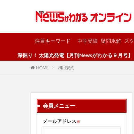
カテゴリー
注目キーワード
中学受験
疑問氷解
スク
深掘り！ 太陽光発電【月刊Newsがわかる９月号】
利用規約
HOME
会員メニュー
メールアドレス
※