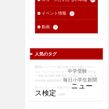
イベント情報
12
動画
3
人気のタグ
SDGs
テレワーク
青天を衝け
再生可能エネルギー
中学受験
ゼロ・ウェイストセンター
渋沢栄
一
受験
化石燃料
紙幣
教育
やる気レシピ
スマホ
自
毎日小学生新聞
転車保険
地図地理検定
ニュー
知りたいんジャー
勉強の仕方
ス検定
大相撲