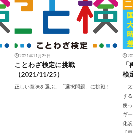
2021年11月25日
2
ことわざ検定に挑戦
「
（2021/11/25）
検
！
正しい意味を選ぶ、「選択問題」に挑戦！
太
する
使っ
ギー
化炭
「風