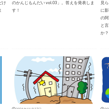
だけ
のかんじもんだい vol.03」。答えを発表しま
見ら
ま
す！
に影
の阿
と言
か？
2021年11月27日
2