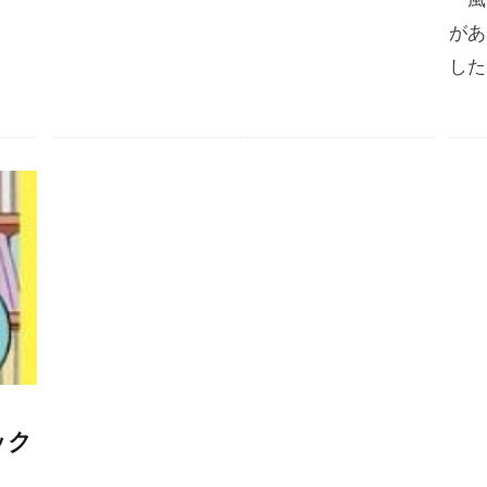
があ
した
ック