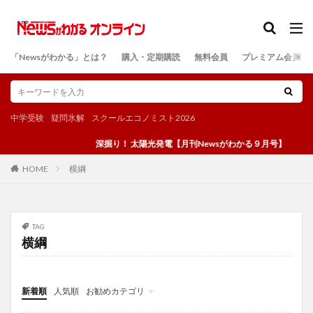
カテゴリー
「Newsがわかる」とは？
購入・定期購読
無料会員
プレミアム会員
検索
中学受験
疑問氷解
スクールエコノミスト2026
深掘り！ 太陽光発電【月刊Newsがわかる９月号】
横綱
HOME
TAG
横綱
新着順
人気順
お勧めカテゴリ
投稿
学び
マンガ
電子書籍