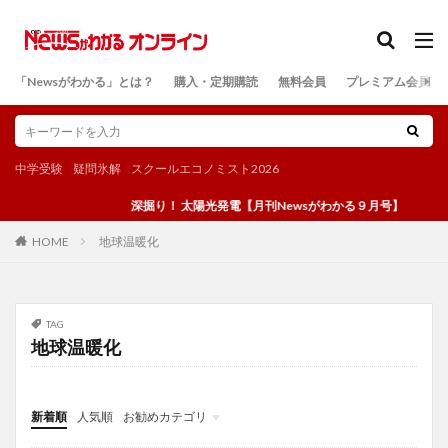
カテゴリー
「Newsがわかる」とは？
購入・定期購読
無料会員
プレミアム会員
検索
中学受験
疑問氷解
スクールエコノミスト2026
深掘り！ 太陽光発電【月刊Newsがわかる９月号】
地球温暖化
HOME
TAG
地球温暖化
新着順
人気順
お勧めカテゴリ
投稿
学び
マンガ
電子書籍