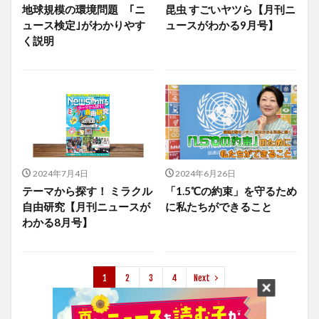
地球規模の環境問題 ｢ニ
昆虫 すごいヤツら【月刊ニ
ュース検定｣がわかりやす
ュースがわかる9月号】
く説明
2024年7月4日
2024年6月26日
テーマから探す！ ミラクル
「1.5℃の約束」を守るため
自由研究【月刊ニュースが
に私たちができること
わかる8月号】
1
2
3
4
Next