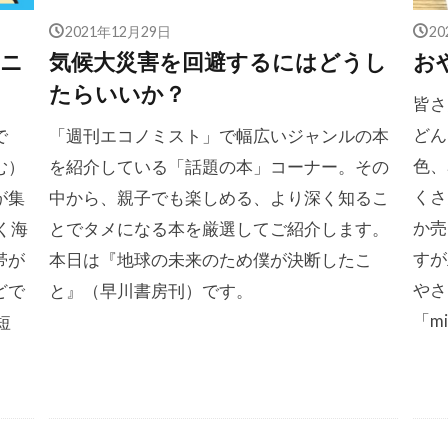
2021年12月29日
2
【ニ
気候大災害を回避するにはどうし
お
たらいいか？
皆さ
どん
で
「週刊エコノミスト」で幅広いジャンルの本
色、
む）
を紹介している「話題の本」コーナー。その
くさ
が集
中から、親子でも楽しめる、より深く知るこ
か売
く海
とでタメになる本を厳選してご紹介します。
すが
帯が
本日は『地球の未来のため僕が決断したこ
やさ
どで
と』（早川書房刊）です。
「miz
短