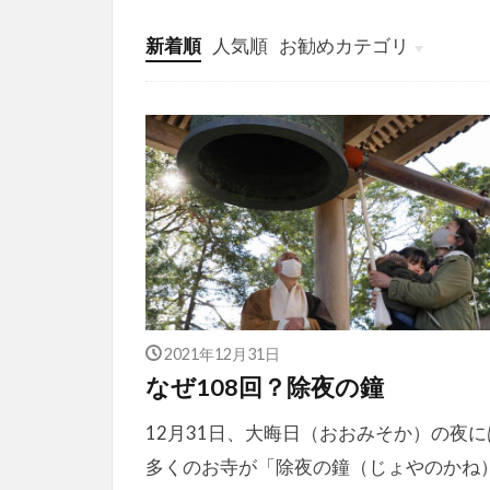
新着順
人気順
お勧めカテゴリ
投稿
学び
マンガ
電子書籍
2021年12月31日
なぜ108回？除夜の鐘
12月31日、大晦日（おおみそか）の夜に
多くのお寺が「除夜の鐘（じょやのかね