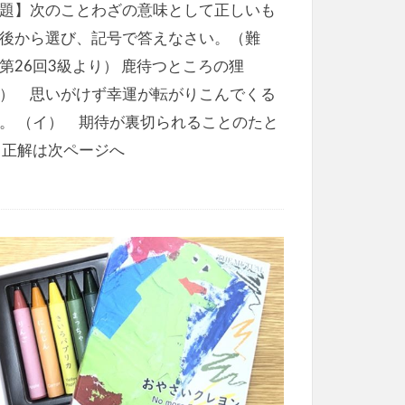
題】次のことわざの意味として正しいも
後から選び、記号で答えなさい。（難
第26回3級より） 鹿待つところの狸
） 思いがけず幸運が転がりこんでくる
。 （イ） 期待が裏切られることのたと
 正解は次ページへ