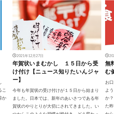
2021年12月27日
2
年賀状いまむかし １５日から受
無
け付け【ニュース知りたいんジャ
む
ー】
し
お口
るこ
よう
今年も年賀状の受け付けが１５日から始まり
④か
か？
ました。日本では、新年のあいさつである年
た昨
賀状のやりとりが大切にされてきました。い
から
つからこのような習慣が根付き、どう変わっ