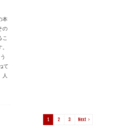
の本
その
るこ
す。
おう
ねて
、人
1
2
3
Next