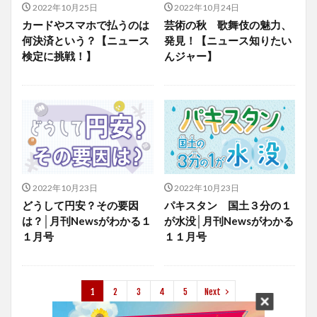
2022年10月25日
2022年10月24日
カードやスマホで払うのは
芸術の秋 歌舞伎の魅力、
何決済という？【ニュース
発見！【ニュース知りたい
検定に挑戦！】
んジャー】
2022年10月23日
2022年10月23日
どうして円安？その要因
パキスタン 国土３分の１
は？│月刊Newsがわかる１
が水没│月刊Newsがわかる
１月号
１１月号
1
2
3
4
5
Next