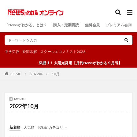
カテゴリー
「Newsがわかる」とは？
購入・定期購読
無料会員
プレミアム会員
検索
中学受験
疑問氷解
スクールエコノミスト2026
深掘り！ 太陽光発電【月刊Newsがわかる９月号】
2022年
10月
HOME
MONTH
2022年10月
新着順
人気順
お勧めカテゴリ
投稿
学び
マンガ
電子書籍