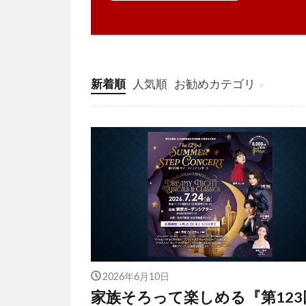
新着順
人気順
お勧めカテゴリ
投稿
学び
マンガ
電子書籍
2026年6月10日
家族そろって楽しめる『第123