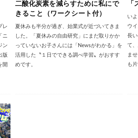
二酸化炭素を減らすために私にで
「
きること（ワークシート付）
いよ
ウイ
プレ
夏休みも半分が過ぎ、始業式が近づいてきま
長い
「ニ
した。「夏休みの自由研究」にまだ取りかか
て、
ジン
っていないお子さんには「Newsがわかる」を
ませ
出版
活用した〝１日でできる調べ学習〟がおすす
も片
を開
めです。
。