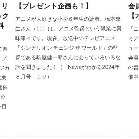
ドリ
【プレゼント企画も！】
会
＆ク
【2
アニメが大好きな小学６年生の読者、橋本隆
料
生さん（11）は、アニメ監督という職業に興
「ニ
味津々です。現在、放送中のテレビアニメ
ミア
「シンカリオン チェンジ ザ ワールド」の監
ュー
て楽
督である駒屋健一郎さんに会っていろいろな
会員
ップ
話を聞きました！（「Newsがわかる2024年
の書
ジカ
８月号」より）
催中
に東
開催
本公
を目