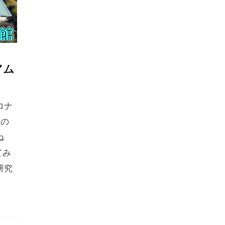
アム
ロナ
ての
ね
てみ
研究