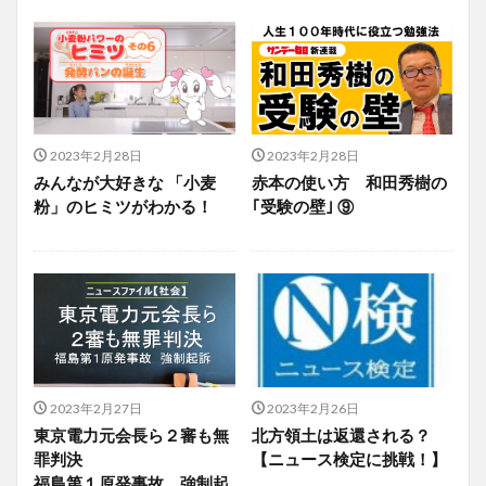
2023年2月28日
2023年2月28日
みんなが大好きな 「小麦
赤本の使い方 和田秀樹の
粉」のヒミツがわかる！
｢受験の壁｣ ⑨
2023年2月27日
2023年2月26日
東京電力元会長ら２審も無
北方領土は返還される？
罪判決
【ニュース検定に挑戦！】
福島第１原発事故 強制起