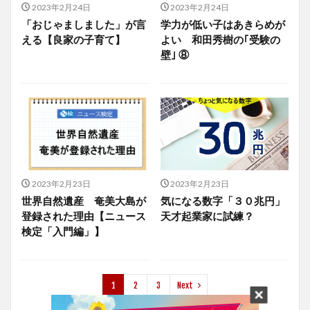
2023年2月24日
2023年2月24日
「おじゃましました」が言
学力が低い子はあきらめが
える【良家の子育て】
よい 和田秀樹の｢受験の
壁｣ ⑧
2023年2月23日
2023年2月23日
世界自然遺産 奄美大島が
気になる数字「３０兆円」
登録された理由【ニュース
天才起業家に試練？
検定「入門編」】
1
2
3
Next