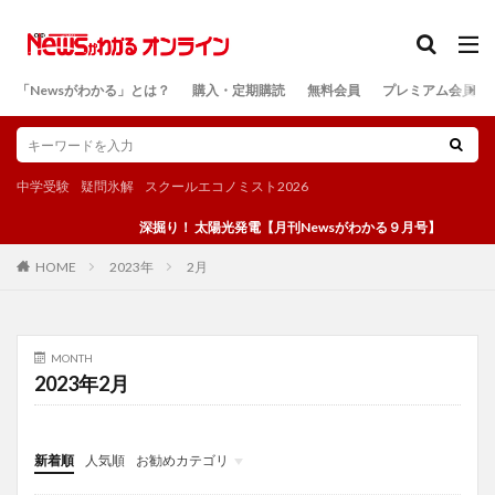
カテゴリー
「Newsがわかる」とは？
購入・定期購読
無料会員
プレミアム会員
検索
中学受験
疑問氷解
スクールエコノミスト2026
深掘り！ 太陽光発電【月刊Newsがわかる９月号】
2023年
2月
HOME
MONTH
2023年2月
新着順
人気順
お勧めカテゴリ
投稿
学び
マンガ
電子書籍