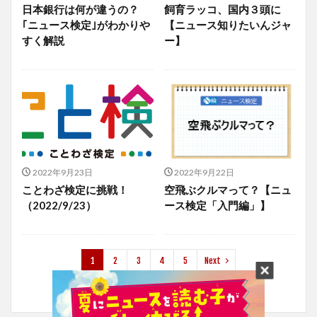
日本銀行は何が違うの？
飼育ラッコ、国内３頭に
｢ニュース検定｣がわかりや
【ニュース知りたいんジャ
すく解説
ー】
2022年9月23日
2022年9月22日
ことわざ検定に挑戦！
空飛ぶクルマって？【ニュ
（2022/9/23）
ース検定「入門編」】
1
2
3
4
5
Next