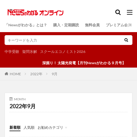
カテゴリー
「Newsがわかる」とは？
購入・定期購読
無料会員
プレミアム会員
検索
中学受験
疑問氷解
スクールエコノミスト2026
深掘り！ 太陽光発電【月刊Newsがわかる９月号】
2022年
9月
HOME
MONTH
2022年9月
新着順
人気順
お勧めカテゴリ
投稿
学び
マンガ
電子書籍