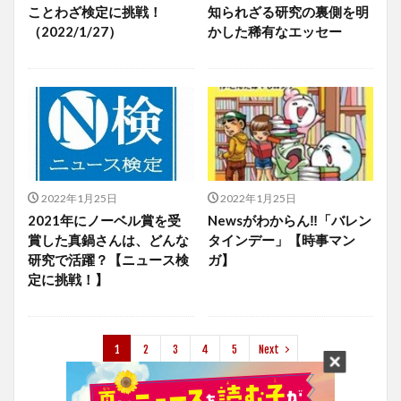
ことわざ検定に挑戦！
知られざる研究の裏側を明
（2022/1/27）
かした稀有なエッセー
2022年1月25日
2022年1月25日
2021年にノーベル賞を受
Newsがわからん‼「バレン
賞した真鍋さんは、どんな
タインデー」【時事マン
研究で活躍？【ニュース検
ガ】
定に挑戦！】
1
2
3
4
5
Next