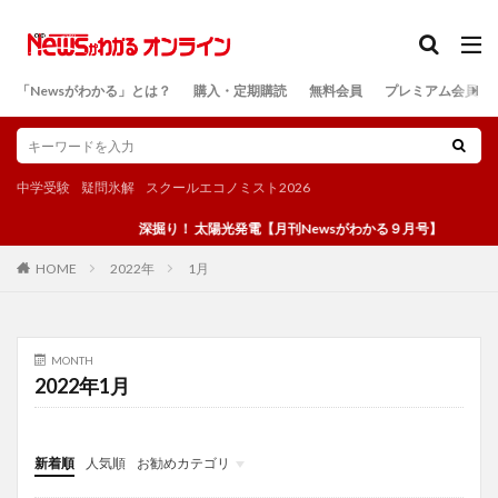
カテゴリー
「Newsがわかる」とは？
購入・定期購読
無料会員
プレミアム会員
検索
中学受験
疑問氷解
スクールエコノミスト2026
深掘り！ 太陽光発電【月刊Newsがわかる９月号】
2022年
1月
HOME
MONTH
2022年1月
新着順
人気順
お勧めカテゴリ
投稿
学び
マンガ
電子書籍