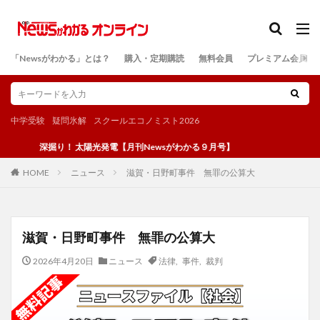
カテゴリー
「Newsがわかる」とは？
購入・定期購読
無料会員
プレミアム会員
検索
中学受験
疑問氷解
スクールエコノミスト2026
深掘り！ 太陽光発電【月刊Newsがわかる９月号】
ニュース
滋賀・日野町事件 無罪の公算大
HOME
滋賀・日野町事件 無罪の公算大
2026年4月20日
ニュース
法律
,
事件
,
裁判