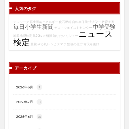
人気のタグ
テレワーク
再生可能エネルギー
化石燃料
自転車保険
渋沢栄一
教育
紙幣
毎日小学生新聞
中学受験
ゼロ・ウェイストセンター
ニュース
SDGs
地図地理検定
大相撲
知りたいんジャー
検定
受験
やる気レシピ
スマホ
勉強の仕方
青天を衝け
アーカイブ
2026年8月
7
2026年7月
37
2026年6月
38