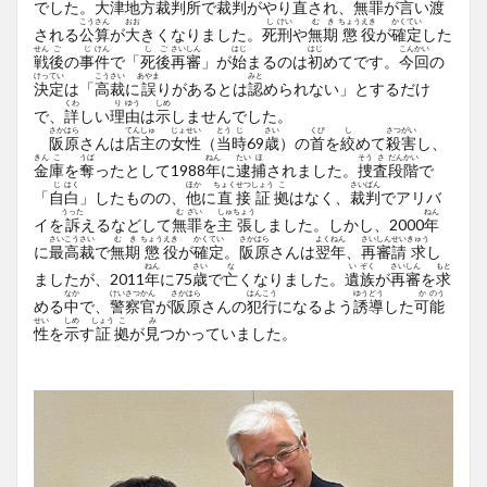
でした。
大
津
地
方
裁
判
所
で
裁
判
がやり
直
され、
無
罪
が
言
い
渡
こう
さん
おお
し
けい
む
き
ちょう
えき
かく
てい
される
公
算
が
大
きくなりました。
死
刑
や
無
期
懲
役
が
確
定
した
せん
ご
じ
けん
し
ご
さい
しん
はじ
はじ
こん
かい
戦
後
の
事
件
で「
死
後
再
審
」が
始
まるのは
初
めてです。
今
回
の
けっ
てい
こう
さい
あやま
みと
決
定
は「
高
裁
に
誤
りがあるとは
認
められない」とするだけ
くわ
り
ゆう
しめ
で、
詳
しい
理
由
は
示
しませんでした。
さか
はら
てん
しゅ
じょ
せい
とう
じ
さい
くび
し
さつ
がい
阪
原
さんは
店
主
の
女
性
（
当
時
69
歳
）の
首
を
絞
めて
殺
害
し、
きん
こ
うば
ねん
たい
ほ
そう
さ
だん
かい
金
庫
を
奪
ったとして1988
年
に
逮
捕
されました。
捜
査
段
階
で
じ
はく
ほか
ちょく
せつ
しょう
こ
さい
ばん
「
自
白
」したものの、
他
に
直
接
証
拠
はなく、
裁
判
でアリバ
うった
む
ざい
しゅ
ちょう
ねん
イを
訴
えるなどして
無
罪
を
主
張
しました。しかし、2000
年
さい
こう
さい
む
き
ちょう
えき
かく
てい
さか
はら
よく
ねん
さい
しん
せい
きゅう
に
最
高
裁
で
無
期
懲
役
が
確
定
。
阪
原
さんは
翌
年
、
再
審
請
求
し
ねん
さい
な
い
ぞく
さい
しん
もと
ましたが、2011
年
に75
歳
で
亡
くなりました。
遺
族
が
再
審
を
求
なか
けい
さつ
かん
さか
はら
はん
こう
ゆう
どう
か
のう
める
中
で、
警
察
官
が
阪
原
さんの
犯
行
になるよう
誘
導
した
可
能
せい
しめ
しょう
こ
み
性
を
示
す
証
拠
が
見
つかっていました。