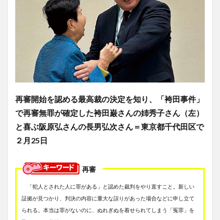
再審開始を認める最高裁の決定を知り、「袴田事件」
で再審無罪が確定した袴田巌さんの姉秀子さん（左）
と喜ぶ阪原弘さんの長男弘次さん＝東京都千代田区で
２月25日
再審
「犯人とされた人に罪がある」と認めた裁判をやり直すこと。新しい
証拠が見つかり、判決の内容に重大な誤りがあった場合などに申し立て
られる。本当は罪がないのに、ぬれぎぬを着せられてしまう「冤罪」を