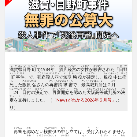
し
が
けん
ひ
の
ちょう
ねん
さけ
てん
けい
えい
じょ
せい
さつ
がい
ひ
の
滋
賀
県
日
野
町
で1984
年
、
酒
店
経
営
の
女
性
が
殺
害
された「
日
野
ちょう
じ
けん
ごう
とう
さつ
じん
ざい
む
き
ちょう
えき
かく
てい
ふく
えき
ちゅう
びょう
町
事
件
」で、
強
盗
殺
人
罪
で
無
期
懲
役
が
確
定
し、
服
役
中
に
病
し
さか
はら
ひろむ
さい
しん
せい
きゅう
しん
さい
こう
さい
ばん
しょ
がつ
死
した
阪
原
弘
さんの
再
審
請
求
審
で、
最
高
裁
判
所
は２
月
にじゅうよっ
か
づけ
けっ
てい
さい
しん
かい
し
みと
おお
さか
こう
とう
さい
ばん
しょ
けっ
24
日
付
の
決
定
で、
再
審
開
始
を
認
めた
大
阪
高
等
裁
判
所
の
決
てい
し
じ
定
を
支
持
しました。（
「Newsがわかる2026年５月号」
よ
り）
さい
しん
みと
けん
さつ
がわ
もう
た
う
い
再
審
を
認
めない
検
察
側
の
申
し
立
ては、
受
け
入
れられません
おお
つ
ち
ほう
さい
ばん
しょ
さい
ばん
なお
む
ざい
い
わた