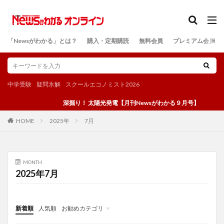
カテゴリー
「Newsがわかる」とは？
購入・定期購読
無料会員
プレミアム会員
検索
中学受験
疑問氷解
スクールエコノミスト2026
深掘り！ 太陽光発電【月刊Newsがわかる９月号】
2025年
7月
HOME
MONTH
2025年7月
新着順
人気順
お勧めカテゴリ
投稿
学び
マンガ
電子書籍