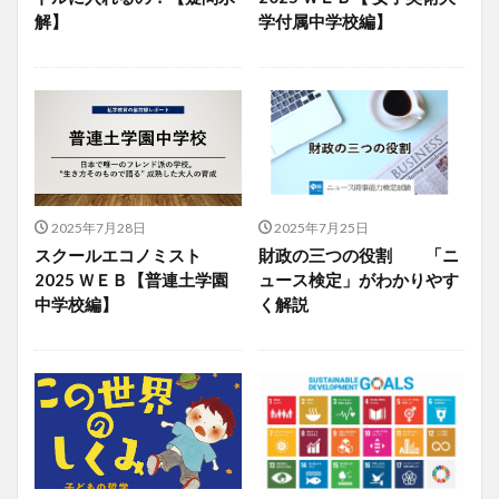
解】
学付属中学校編】
2025年7月28日
2025年7月25日
スクールエコノミスト
財政の三つの役割 「ニ
2025 ＷＥＢ【普連土学園
ュース検定」がわかりやす
中学校編】
く解説