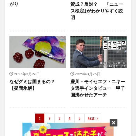
がり
賛成？反対？ ｢ニュー
ス検定｣がわかりやすく説
明
2025年3月26日
2025年3月25日
なぜグミは固まるの？
豊川・モイセエフ・ニキー
【疑問氷解】
タ選手インタビュー 甲子
園沸かせたアーチ
1
2
3
4
5
Next