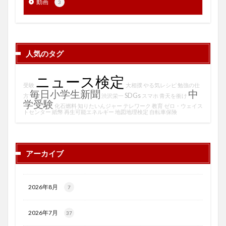
動画
3
人気のタグ
ニュース検定
受験
大相撲
やる気レシピ
勉強の仕
毎日小学生新聞
中
SDGs
方
渋沢栄一
スマホ
青天を衝け
学受験
化石燃料
知りたいんジャー
テレワーク
教育
ゼロ・ウェイス
トセンター
紙幣
再生可能エネルギー
地図地理検定
自転車保険
アーカイブ
2026年8月
7
2026年7月
37