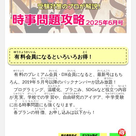
ゆうりょう
かいいん
とく
有料
会員
になるといろいろお
得
！
ゆうりょう
かいいん
かいいん
さいしんごう
有料
のプレミアム
会員
・DX
会員
になると、
最新号
はもち
ねん
がつごういこう
よ
ほうだい
ろん、2019
年
５
月号以降
のバックナンバーが
読
み
放題
！
おんだんか
やくだ
ないよう
プログラミング、
温暖化
、プラごみ、SDGsなど
役立
つ
内容
じゅうじつ
がっこう
がくしゅう
じゆうけんきゅう
ちゅうがくじゅけん
が
充実
。
学校
での
学習
や、
自由研究
のアイデア、
中学受験
で
じじもんだい
つよ
に
出
る
時事問題
にも
強
くなります。
かく
とくちょう
もう
こ
いか
各
プランの
特徴
、お
申
し
込
みは
以下
から！