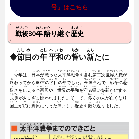
号」はこちら
せんご
ねん
かた
つ
れきし
戦後
80
年
語
り
継
ぐ
歴史
ふし
め
とし
へいわ
ちか
あら
◆
節
目
の
年
平和
の
誓
い
新
たに
こ
とし
に
ほん
たたか
たい
へい
よう
せん
そう
ふく
だい
に
じ
せ
かい
たい
せん
今
年
は、
日
本
が
戦
った
太
平
洋
戦
争
を
含
む
第
二
次
世
界
大
戦
が
お
ねん
ふし
め
とし
ぜん
こく
かく
ち
せん
そう
ひ
終
わってから80
年
の
節
目
の
年
でした。
全
国
各
地
で、
戦
争
の
悲
さん
つた
き
かく
てん
せ
かい
へい
わ
まも
ちか
あら
惨
さを
伝
える
企
画
展
や、
世
界
の
平
和
を
守
る
誓
いを
新
たにする
しき
てん
ひら
おお
ひと
な
式
典
がさまざま
開
かれました。そして、
多
くの
人
が
亡
くなり
こく
ど
や
の
はら
いた
れき
し
ふ
かえ
国
土
が
焼
け
野
原
になった
痛
ましい
歴
史
を
振
り
返
りました。