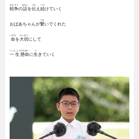
せん
そう
はなし
つた
つづ
戦
争
の
話
を
伝
え
続
けていく
つな
おばあちゃんが
繫
いでくれた
いのち
たい
せつ
命
を
大
切
にして
いっ
しょう
けん
めい
い
一
生
懸
命
に
生
きていく