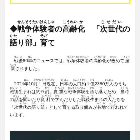
せん
そう
たい
けん
しゃ
こう
れい
か
じせだい
◆
戦
争
体
験
者
の
高
齢
化
「
次世代
の
かた
べ
そだ
語
り
部
」
育
て
せん
ご
ねん
せん
そう
たい
けん
しゃ
こう
れい
か
あらた
きょう
戦
後
80
年
のニュースでは、
戦
争
体
験
者
の
高
齢
化
が
改
めて
強
ちょう
調
されました。
ねん
がつ
つい
たち
げん
ざい
に
ほん
じん
こう
やく
おく
まん
にん
2024
年
10
月
１
日
現
在
、
日
本
の
人
口
約
１
億
2380
万
人
のうち
せん
ご
う
やく
わり
き
ちょう
せん
そう
たい
けん
かた
つ
とう
じ
戦
後
生
まれは
約
９
割
。
貴
重
な
戦
争
体
験
を
語
り
継
ぐため、
当
時
はなし
き
し
りょう
まな
せん
ご
う
ひと
の
話
を
聞
いたり
資
料
で
学
んだりした
戦
後
生
まれの
人
たちを
じ
せ
だい
かた
べ
そだ
と
く
かく
ち
おこな
「
次
世
代
の
語
り
部
」として
育
てる
取
り
組
みが
各
地
で
行
われて
います。