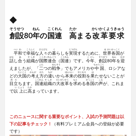
◆
そうせつ
ねん
こくれん
たか
かいかくようきゅう
創設
80
年
の
国連
高
まる
改革要求
へい
わ
こう
ふく
ひと
びと
く
じつ
げん
せ
かい
かっ
こく
平
和
で
幸
福
な
人
々
の
暮
らしを
実
現
するために、
世
界
各
国
が
はな
あ
そ
しき
こく
さい
れん
ごう
こく
れん
こ
とし
そう
せつ
ねん
むか
話
し
合
う
組
織
が
国
際
連
合
（
国
連
）です。
今
年
、
創
設
80
年
を
迎
ふた
せん
そう
ちゅう
ごく
えましたが、「
二
つの
戦
争
」でもアメリカや
中
国
、ロシアな
たい
こく
かんが
かた
ちが
ほん
らい
やく
わり
は
どの
大
国
の
考
え
方
の
違
いから
本
来
の
役
割
を
果
たせないことが
め
だ
こく
れん
そ
しき
だい
かい
かく
もと
かっ
こく
こえ
目
立
ちます。
国
連
組
織
の
大
改
革
を
求
める
各
国
の
声
が、これま
い
じょう
たか
で
以
上
に
高
まっています。
このニュースに関する重要なポイント、入試の予測問題は以
下の記事をチェック！
（有料プレミアム会員への登録が必要
です）