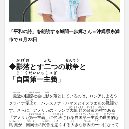
「平和の詩」を朗読する城間一歩輝さん＝沖縄県糸満
市で６月23日
かげお
ふた
せんそう
◆
影落
とす
二
つの
戦争
と
じこくだいいちしゅぎ
「
自国第一主義
」
さい
きん
こく
さい
しゃ
かい
かげ
お
最
近
の
国
際
社
会
に
影
を
落
としているのは、ロシアによるウ
しん
こう
せん
とう
クライナ
侵
攻
と、パレスチナ・ハマスとイスラエルの
戦
闘
で
だい
とう
りょう
せい
さく
はしら
す。さらに、アメリカのトランプ
大
統
領
の
政
策
の
柱
である
だい
いち
しゅ
ぎ
だい
ひょう
じ
こく
だい
いち
しゅ
ぎ
せ
かい
てき
「アメリカ
第
一
主
義
」に
代
表
される
自
国
第
一
主
義
の
世
界
的
な
ふう
ちょう
くに
どう
し
かん
けい
わる
おお
げん
いん
ひと
風
潮
が、
国
同
士
の
関
係
を
悪
くする
大
きな
原
因
の
一
つになって