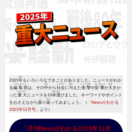
ねん
2025
年
もいろいろなできごとがありました。ニュースがわか
へん
しゅう
ぶ
なか
しゃ
かい
あた
しょう
げき
えい
きょう
おお
る
編
集
部
は、その
中
から
社
会
に
与
えた
衝
撃
や
影
響
が
大
きか
じゅう
だい
ぽん
えら
った
重
大
ニュースを10
本
選
びました。キーワードやポイント
ふ
かえ
をおさえながら
振
り
返
ってみましょう。（
「Newsがわかる
2025年12月号」
より）
「月刊Newsがわかる2025年12月