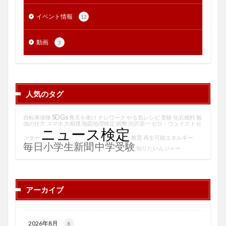
イベント情報
12
動画
3
人気のタグ
SDGs
自転車保険
青天を衝け
テレワーク
やる気レシピ
受験
化石燃料
勉
強の仕方
スマホ
大相撲
地図地理検定
紙幣
渋沢栄一
ゼロ・ウェイストセ
ニュース検定
ンター
教育
再生可能エネルギー
毎日小学生新聞
中学受験
知りたいんジャー
アーカイブ
2026年8月
8