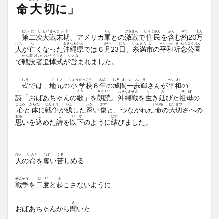
命大切
に」
だい
に
じ
たい
せん
まっ
き
ぐん
げき
せん
じゅう
みん
ふく
やく
まん
第
二
次
大
戦
末
期
、アメリカ
軍
との
激
戦
で
住
民
を
含
む
約
20
万
にん
な
おき
なわ
けん
がつ
にち
いと
まん
し
へい
わ
き
ねん
こう
えん
人
が
亡
くなった
沖
縄
県
では６
月
23
日
、
糸
満
市
の
平
和
祈
念
公
園
せん
ぼつ
しゃ
つい
とう
しき
いとな
で
戦
没
者
追
悼
式
が
営
まれました。
しき
じ
もと
しょう
がっ
こう
ねん
しろ
ま
い
ぶ
き
へい
わ
式
では、
地
元
の
小
学
校
６
年
の
城
間
一
歩
輝
さんが
平
和
の
し
うた
ろう
どく
おき
なわ
せん
い
の
そ
ぼ
詩
「おばあちゃんの
歌
」を
朗
読
。
沖
縄
戦
を
生
き
延
びた
祖
母
の
こころ
からだ
せん
そう
のこ
ふか
きず
いのち
たい
せつ
心
と
体
に
戦
争
が
残
した
深
い
傷
と、つながれた
命
の
大
切
さへの
おも
こ
し
いか
むす
思
いを
込
めた
詩
を
以下
のように
結
びました。
ひと
いのち
うば
くる
人
の
命
を
奪
い
苦
しめる
せん
そう
に
ど
お
戦
争
を
二
度
と
起
こさないように
き
おばあちゃんから
聞
いた