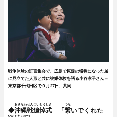
戦争体験の証言集会で、広島で原爆の犠牲になった弟
に見立てた人形と共に被爆体験を語る小谷孝子さん＝
東京都千代田区で９月27日、共同
おきなわせんついとうしき
つな
◆
沖縄戦追悼式
「
繋
いでくれた
いのちたいせつ