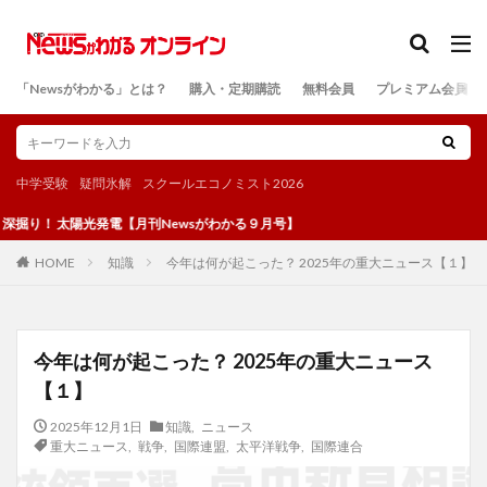
カテゴリー
「Newsがわかる」とは？
購入・定期購読
無料会員
プレミアム会員
検索
中学受験
疑問氷解
スクールエコノミスト2026
光発電【月刊Newsがわかる９月号】
知識
今年は何が起こった？ 2025年の重大ニュース【１】
HOME
今年は何が起こった？ 2025年の重大ニュース
【１】
2025年12月1日
知識
,
ニュース
重大ニュース
,
戦争
,
国際連盟
,
太平洋戦争
,
国際連合