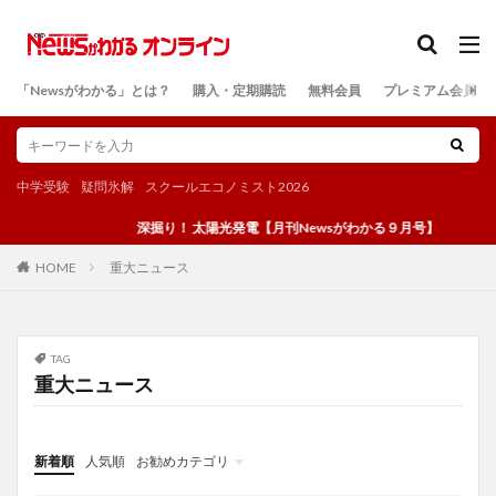
カテゴリー
「Newsがわかる」とは？
購入・定期購読
無料会員
プレミアム会員
検索
中学受験
疑問氷解
スクールエコノミスト2026
深掘り！ 太陽光発電【月刊Newsがわかる９月号】
重大ニュース
HOME
TAG
重大ニュース
新着順
人気順
お勧めカテゴリ
投稿
学び
マンガ
電子書籍