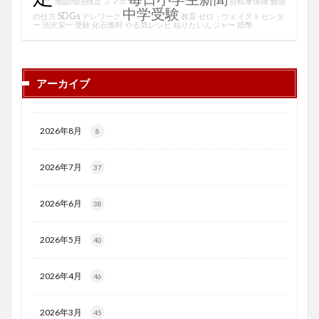
地図地理検定
スマホ
自転車保険
勉強
中学受験
SDGs
の仕方
テレワーク
教育
ゼロ・ウェイストセンタ
ー
渋沢栄一
受験
化石燃料
やる気レシピ
知りたいんジャー
紙幣
アーカイブ
2026年8月
8
2026年7月
37
2026年6月
38
2026年5月
40
2026年4月
46
2026年3月
45