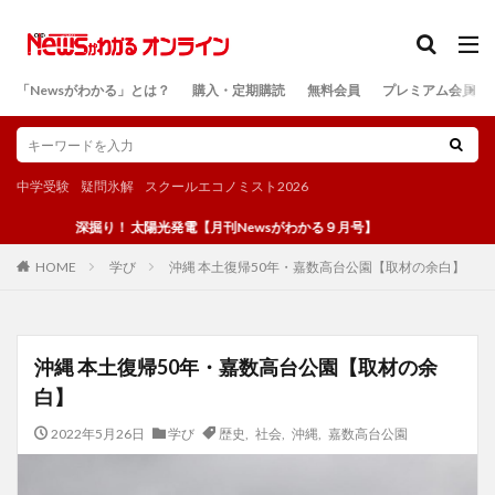
カテゴリー
「Newsがわかる」とは？
購入・定期購読
無料会員
プレミアム会員
検索
中学受験
疑問氷解
スクールエコノミスト2026
深掘り！ 太陽光発電【月刊Newsがわかる９月号】
学び
沖縄 本土復帰50年・嘉数高台公園【取材の余白】
HOME
沖縄 本土復帰50年・嘉数高台公園【取材の余
白】
2022年5月26日
学び
歴史
,
社会
,
沖縄
,
嘉数高台公園