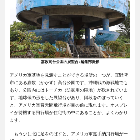
嘉数高台公園の展望台=編集部撮影
アメリカ軍基地を見渡すことができる場所の一つが、宜野湾
市にある嘉数（かかず）高台公園です。沖縄戦の激戦地でも
あり、公園内にはトーチカ（防御用の陣地）が残されていま
す。地球儀の形をした展望台があり、階段をのぼっていく
と、アメリカ軍普天間飛行場が目の前に現れます。オスプレ
イが待機する飛行場が住宅街の中にあることが、よくわかり
ます。
もう少し北に足をのばすと、アメリカ軍嘉手納飛行場が一