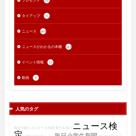
プレゼント
20
タイアップ
5
ニュース
689
ニュースがわかるの本棚
189
イベント情報
12
動画
3
人気のタグ
ニュース検
再生可能エネルギー
大相撲
青天を衝け
定
毎日小学生新聞