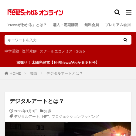
カテゴリー
「Newsがわかる」とは？
購入・定期購読
無料会員
プレミアム会員
検索
中学受験
疑問氷解
スクールエコノミスト2026
深掘り！ 太陽光発電【月刊Newsがわかる９月号】
知識
デジタルアートとは？
HOME
デジタルアートとは？
2022年1月3日
知識
デジタルアート
,
NFT
,
プロジェクションマッピング