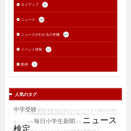
タイアップ
5
ニュース
689
ニュースがわかるの本棚
189
イベント情報
12
動画
3
人気のタグ
中学受験
SDGs
受験
再生可能エネルギー
スマホ
大相撲
化石燃料
テレワーク
自転車保険
地図地理検定
青天を衝け
知りたいんジャー
やる
ニュース
毎日小学生新聞
気レシピ
紙幣
教育
検定
ゼロ・ウェイストセンター
渋沢栄一
勉強の仕方