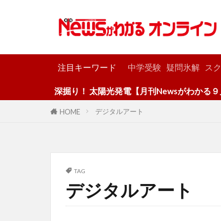
カテゴリー
注目キーワード
中学受験
疑問氷解
スク
深掘り！ 太陽光発電【月刊Newsがわかる９月
デジタルアート
HOME
TAG
デジタルアート