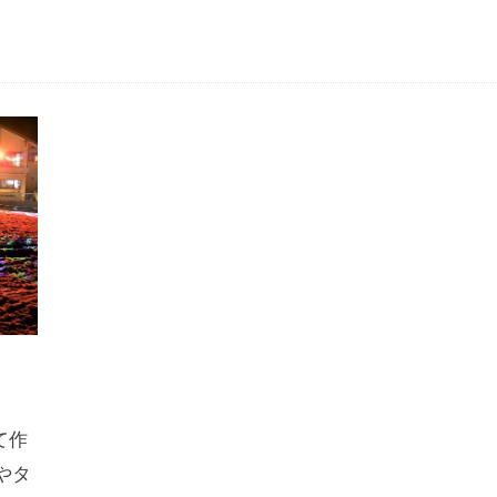
て作
やタ