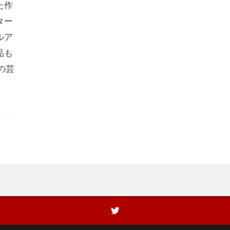
た作
ター
ルア
品も
の芸