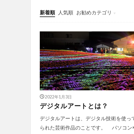
新着順
人気順
お勧めカテゴリ
投稿
学び
マンガ
電子書籍
2022年1月3日
デジタルアートとは？
デジタルアートは、デジタル技術を使っ
られた芸術作品のことです。 パソコン