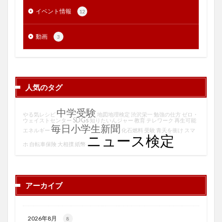
イベント情報
12
動画
3
人気のタグ
中学受験
やる気レシピ
地図地理検定
渋沢栄一
勉強の仕方
ゼロ・
SDGs
ウェイストセンター
知りたいんジャー
教育
テレワーク
再生可能
毎日小学生新聞
エネルギー
化石燃料
受験
青天を衝け
スマ
ニュース検定
ホ
自転車保険
大相撲
紙幣
アーカイブ
2026年8月
8