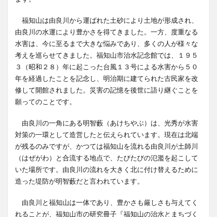
福知山は由良川から運ばれた土砂により土地が形成され、
由良川の水運により豊かさを得てきました。一方、度重なる
水害は、今に至るまで大きな悩みであり、多くの人が様々な
考えを巡らせてきました。福知山市治水記念館では、１９５
３（昭和２８）年に起こった台風１３号による水害から５０
年を経過したことを記念し、明治期に建てられた古民家を改
修して開館されました。災害の記憶を後世に語り継ぐことを
願ってのことです。
由良川の一角にある明智藪（あけちやぶ）は、光秀が水害
対策の一環として造営したと伝えられています。現在は北端
が残るのみですが、かつては福知山を流れる由良川が土師川
（はぜがわ）と合流する地点で、たびたびの氾濫を起こして
いた場所です。由良川の流れを大きく北に付け替えるために
造った堤防が明智藪だと言われています。
由良川と福知山は一体であり、豊かさも厳しさも与えてく
れることが、福知山市の研究冊子『福知山の治水とまちづく