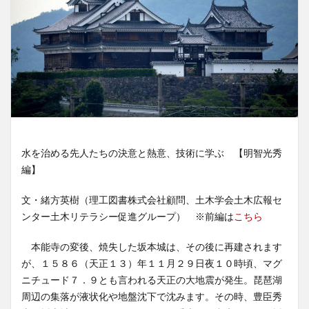
水を治める先人たちの決意と熱意、技術に学ぶ 【明智光秀
編】
文・緒方英樹（理工図書株式会社顧問、土木学会土木広報セ
ンター土木リテラシー促進グループ） ※前編は
こちら
本能寺の変後、焼失した坂本城は、その後に再建されます
が、１５８６（天正１３）年１１月２９日夜１０時頃、マグ
ニチュード７．９とも言われる天正の大地震が発生。琵琶湖
周辺の集落が液状化や地盤沈下で沈みます。その時、豊臣秀