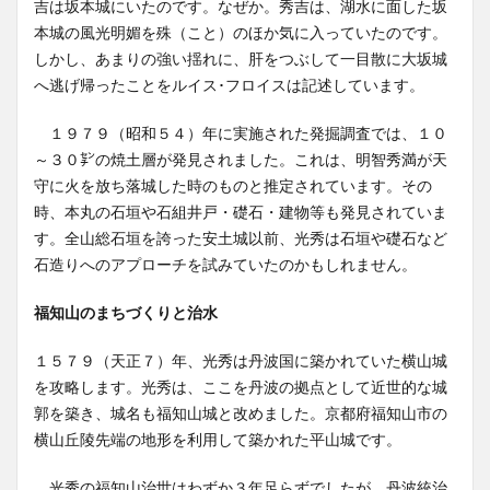
吉は坂本城にいたのです。なぜか。秀吉は、湖水に面した坂
本城の風光明媚を殊（こと）のほか気に入っていたのです。
しかし、あまりの強い揺れに、肝をつぶして一目散に大坂城
へ逃げ帰ったことをルイス･フロイスは記述しています。
１９７９（昭和５４）年に実施された発掘調査では、１０
～３０㌢の焼土層が発見されました。これは、明智秀満が天
守に火を放ち落城した時のものと推定されています。その
時、本丸の石垣や石組井戸・礎石・建物等も発見されていま
す。全山総石垣を誇った安土城以前、光秀は石垣や礎石など
石造りへのアプローチを試みていたのかもしれません。
福知山のまちづくりと治水
１５７９（天正７）年、光秀は丹波国に築かれていた横山城
を攻略します。光秀は、ここを丹波の拠点として近世的な城
郭を築き、城名も福知山城と改めました。京都府福知山市の
横山丘陵先端の地形を利用して築かれた平山城です。
光秀の福知山治世はわずか３年足らずでしたが、丹波統治