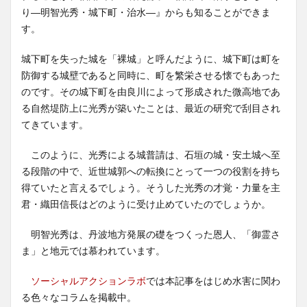
り―明智光秀・城下町・治水―』からも知ることができま
す。
城下町を失った城を「裸城」と呼んだように、城下町は町を
防御する城壁であると同時に、町を繁栄させる懐でもあった
のです。その城下町を由良川によって形成された微高地であ
る自然堤防上に光秀が築いたことは、最近の研究で刮目され
てきています。
このように、光秀による城普請は、石垣の城・安土城へ至
る段階の中で、近世城郭への転換にとって一つの役割を持ち
得ていたと言えるでしょう。そうした光秀の才覚・力量を主
君・織田信長はどのように受け止めていたのでしょうか。
明智光秀は、丹波地方発展の礎をつくった恩人、「御霊さ
ま」と地元では慕われています。
ソーシャルアクションラボ
では本記事をはじめ水害に関わ
る色々なコラムを掲載中。