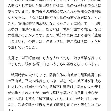
の拠点として築いた亀山城と同様に、墓の石塔類まで石垣に
使っています。銅門番所の左横に展示された転用石の説明版
などからは、「石垣に利用する大量の石材が近辺になかった
こと、築城に時間的余裕がなかったこと」に続けて、「旧地
元勢力・権威の否定」、あるいは「城を守護する意識」など
の理由がうかがえます。また、城郭本丸内にある遺構「豊磐
（とよいわ）の井」は、深さ５０㍍、井戸底は海面下７㍍に
も達していました。
光秀は、城下町整備にも力を入れており、治水事業を行って
いました。現在も福知山というまちの基礎となっています。
戦国時代の城づくりは、防御主体の山城から領国経営主体
の平山城、平城へ移行していき、城を中心に城下町が形成さ
れました。領国の中心となる城下町建設は、織田信長の安土
が先駆とされますが、光秀は堤防を築いて由良川（ゆらが
わ）の流れを変えて城下町をつくり、町に地子銭（じしせ
ん）、税金免除の特権を与えて商家を育てたと伝えられてい
ます。