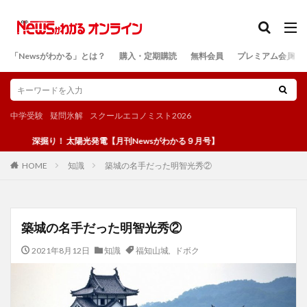
カテゴリー
「Newsがわかる」とは？
購入・定期購読
無料会員
プレミアム会員
検索
中学受験
疑問氷解
スクールエコノミスト2026
深掘り！ 太陽光発電【月刊Newsがわかる９月号】
知識
築城の名手だった明智光秀②
HOME
築城の名手だった明智光秀②
2021年8月12日
知識
福知山城
,
ドボク