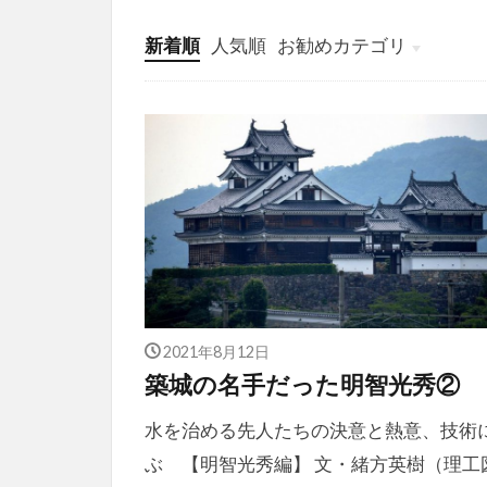
新着順
人気順
お勧めカテゴリ
投稿
学び
マンガ
電子書籍
2021年8月12日
築城の名手だった明智光秀②
水を治める先人たちの決意と熱意、技術
ぶ 【明智光秀編】 文・緒方英樹（理工