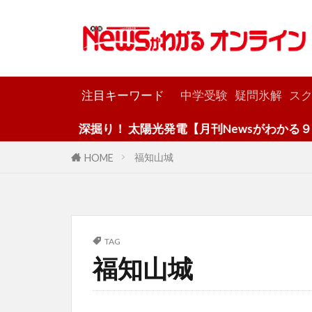
カテゴリー
注目キーワード
中学受験
疑問氷解
スク
深掘り！ 太陽光発電【月刊Newsがわかる９月
福知山城
HOME
TAG
福知山城