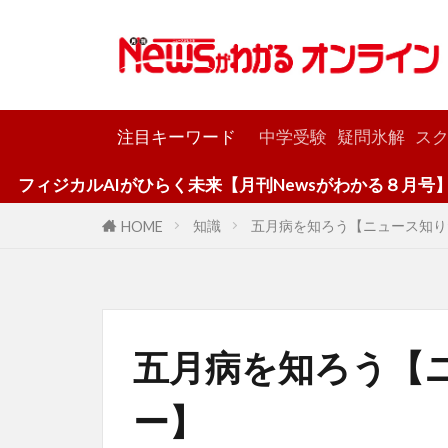
カテゴリー
注目キーワード
中学受験
疑問氷解
スク
AIがひらく未来【月刊Newsがわかる８月号】
知識
五月病を知ろう【ニュース知り
HOME
五月病を知ろう【
ー】