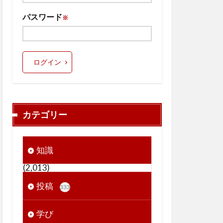
パスワード
※
ログイン
カテゴリー
知識
(2,013)
投稿
333
学び