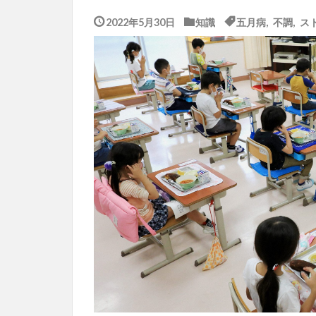
2022年5月30日
知識
五月病
,
不調
,
ス