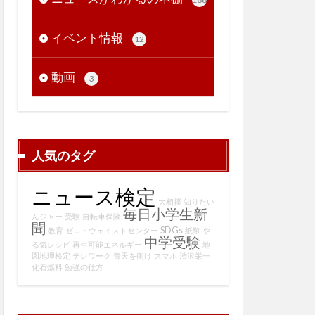
イベント情報
12
動画
3
人気のタグ
ニュース検定
大相撲
知りたい
毎日小学生新
んジャー
受験
自転車保険
聞
SDGs
教育
ゼロ・ウェイストセンター
紙幣
や
中学受験
る気レシピ
再生可能エネルギー
地
図地理検定
テレワーク
青天を衝け
スマホ
渋沢栄一
化石燃料
勉強の仕方