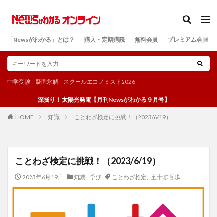
カテゴリー
「Newsがわかる」とは？
購入・定期購読
無料会員
プレミアム会員
検索
中学受験
疑問氷解
スクールエコノミスト2026
深掘り！ 太陽光発電【月刊Newsがわかる９月号】
知識
ことわざ検定に挑戦！（2023/6/19）
HOME
ことわざ検定に挑戦！（2023/6/19）
2023年6月19日
知識
,
学び
ことわざ検定
,
五十歩百歩