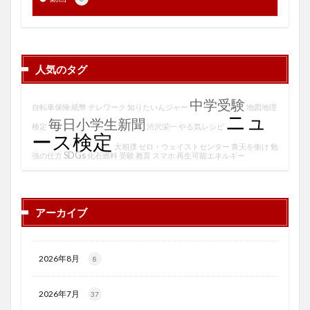
人気のタグ
中学受験
自転車保険
紙幣
テレワーク
知りたいんジャー
地図地理
ニュ
毎日小学生新聞
検定
渋沢栄一
やる気レシピ
ース検定
大相撲
ゼロ・ウェイストセンター
青天を衝け
勉
SDGs
強の仕方
化石燃料
受験
教育
スマホ
再生可能エネルギー
アーカイブ
2026年8月
8
2026年7月
37