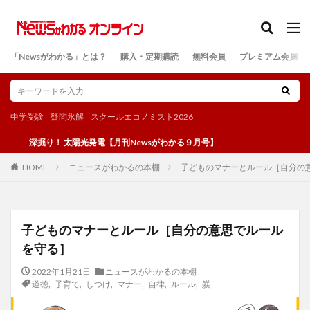
カテゴリー
「Newsがわかる」とは？
購入・定期購読
無料会員
プレミアム会員
検索
中学受験
疑問氷解
スクールエコノミスト2026
掘り！ 太陽光発電【月刊Newsがわかる９月号】
ニュースがわかるの本棚
子どものマナーとルール［自分の
HOME
子どものマナーとルール［自分の意思でルール
を守る］
2022年1月21日
ニュースがわかるの本棚
道徳
,
子育て
,
しつけ
,
マナー
,
自律
,
ルール
,
躾