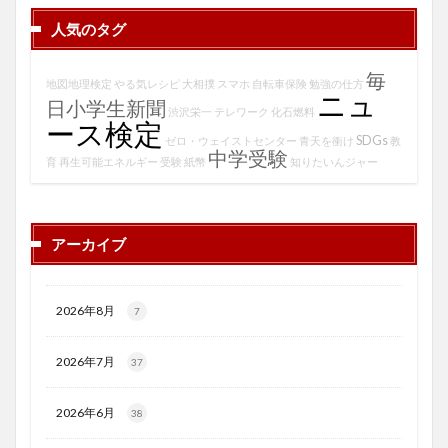
人気のタグ
毎
地図地理検定
やる気レシピ
大相撲
スマホ
自転車保険
勉強の仕方
ニュ
日小学生新聞
渋沢栄一
テレワーク
化石燃料
ース検定
SDGs
ゼロ・ウェイストセンター
青天を衝け
教
中学受験
育
再生可能エネルギー
受験
紙幣
知りたいんジャー
アーカイブ
2026年8月
7
2026年7月
37
2026年6月
38