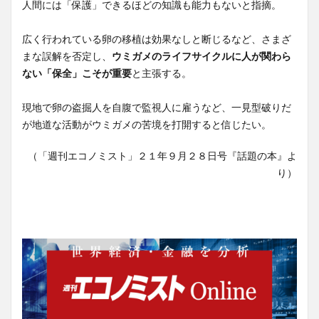
人間には「保護」できるほどの知識も能力もないと指摘。
広く行われている卵の移植は効果なしと断じるなど、さまざ
まな誤解を否定し、
ウミガメのライフサイクルに人が関わら
ない「保全」こそが重要
と主張する。
現地で卵の盗掘人を自腹で監視人に雇うなど、一見型破りだ
が地道な活動がウミガメの苦境を打開すると信じたい。
（「週刊エコノミスト」２１年９月２８日号『話題の本』よ
り）