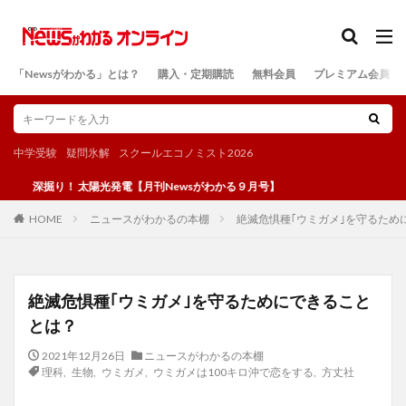
カテゴリー
「Newsがわかる」とは？
購入・定期購読
無料会員
プレミアム会員
検索
中学受験
疑問氷解
スクールエコノミスト2026
掘り！ 太陽光発電【月刊Newsがわかる９月号】
ニュースがわかるの本棚
絶滅危惧種｢ウミガメ｣を守るため
HOME
絶滅危惧種｢ウミガメ｣を守るためにできること
とは？
2021年12月26日
ニュースがわかるの本棚
理科
,
生物
,
ウミガメ
,
ウミガメは100キロ沖で恋をする
,
方丈社