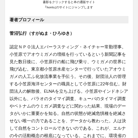
書影をクリックすると本の通販サイト
｢honto｣のサイトにジャンプします
著者プロフィール
菅沼弘行（すがぬま・ひろゆき）
認定ＮＰＯ法人エバーラスティング・ネイチャー常勤理事。
小笠原でアオウミガメの増殖を行っているという新聞記事を
見た数日後に、小笠原行の船に飛び乗り、ウミガメの世界に
飛び込む。東京都小笠原水産センターで行っていたアオウミ
ガメの人工ふ化放流事業を手伝う。その後、財団法人の管理
する小笠原海洋センターの職員として小笠原に22年住む。財
団法人の解散後、ELNAを立ち上げる。小笠原やインドネシア
以外にも、パラオのタイマイ調査、キューバのタイマイ調査
やベトナムのウミガメ調査などに関わった結果、現場のデー
タがいかに重要かを知る。自然の状態が絶滅危惧種を絶滅さ
せない唯一の力であることを、データから教わった。人は決
して自然をコントロールできないのである。これが、エルナ
の今の活動概念の根底になっている。これまでに、環境省の