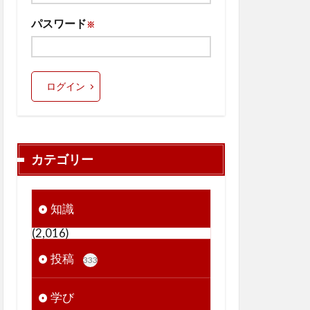
パスワード
※
ログイン
カテゴリー
知識
(2,016)
投稿
333
学び