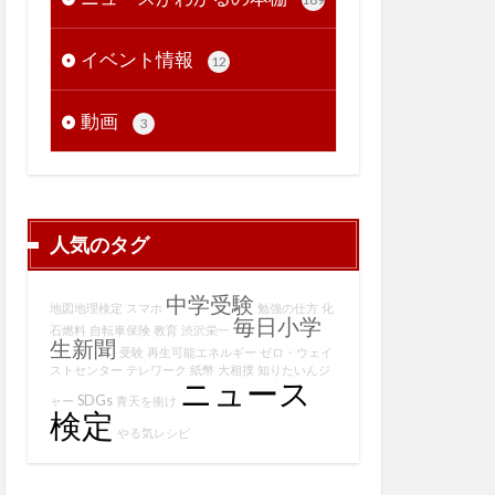
イベント情報
12
動画
3
人気のタグ
中学受験
地図地理検定
スマホ
勉強の仕方
化
毎日小学
石燃料
自転車保険
教育
渋沢栄一
生新聞
受験
再生可能エネルギー
ゼロ・ウェイ
ストセンター
テレワーク
紙幣
大相撲
知りたいんジ
ニュース
SDGs
ャー
青天を衝け
検定
やる気レシピ