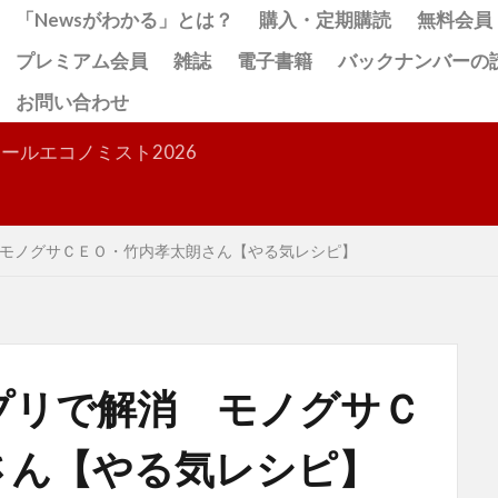
「Newsがわかる」とは？
購入・定期購読
無料会員
プレミアム会員
雑誌
電子書籍
バックナンバーの
お問い合わせ
検索
ールエコノミスト2026
モノグサＣＥＯ・竹内孝太朗さん【やる気レシピ】
プリで解消 モノグサＣ
さん【やる気レシピ】