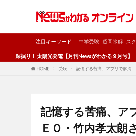
カテゴリー
注目キーワード
中学受験
疑問氷解
スク
り！ 太陽光発電【月刊Newsがわかる９月号】
受験
記憶する苦痛、アプリで解消 
HOME
記憶する苦痛、ア
ＥＯ・竹内孝太朗