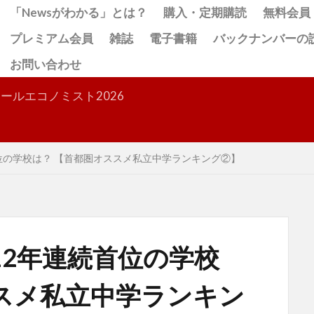
「Newsがわかる」とは？
購入・定期購読
無料会員
プレミアム会員
雑誌
電子書籍
バックナンバーの
お問い合わせ
検索
ールエコノミスト2026
首位の学校は？ 【首都圏オススメ私立中学ランキング②】
12年連続首位の学校
スメ私立中学ランキン