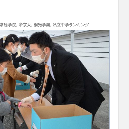
常総学院
,
帝京大
,
桐光学園
,
私立中学ランキング