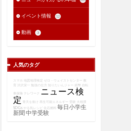
イベント情報
12
動画
3
人気のタグ
スマホ
地図地理検定
ゼロ・ウェイストセンター
教
育
渋沢栄一
勉強の仕方
知りたいんジャー
紙幣
自転
ニュース検
車保険
テレワーク
定
青天を衝け
再生可能エネルギー
受験
大相撲
毎日小学生
SDGs
やる気レシピ
化石燃料
新聞
中学受験