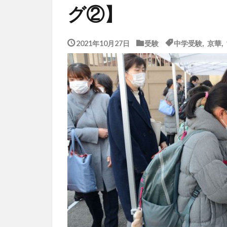
グ②】
2021年10月27日
受験
中学受験
,
京華
,