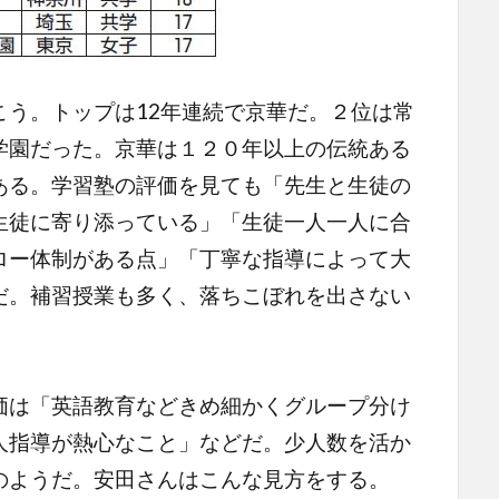
う。トップは12年連続で京華だ。２位は常
学園だった。京華は１２０年以上の伝統ある
ある。学習塾の評価を見ても「先生と生徒の
生徒に寄り添っている」「生徒一人一人に合
ロー体制がある点」「丁寧な指導によって大
だ。補習授業も多く、落ちこぼれを出さない
は「英語教育などきめ細かくグループ分け
人指導が熱心なこと」などだ。少人数を活か
のようだ。安田さんはこんな見方をする。