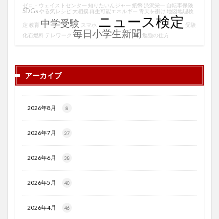
ゼロ・ウェイストセンター
知りたいんジャー
紙幣
渋沢栄一
自転車保険
SDGs
やる気レシピ
大相撲
再生可能エネルギー
青天を衝け
地図地理検
ニュース検定
中学受験
定
教育
スマホ
受験
毎日小学生新聞
化石燃料
テレワーク
勉強の仕方
アーカイブ
2026年8月
8
2026年7月
37
2026年6月
38
2026年5月
40
2026年4月
46