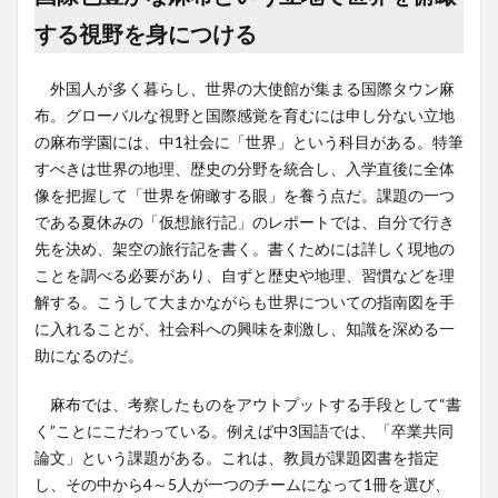
する視野を身につける
外国人が多く暮らし、世界の大使館が集まる国際タウン麻
布。グローバルな視野と国際感覚を育むには申し分ない立地
の麻布学園には、中1社会に「世界」という科目がある。特筆
すべきは世界の地理、歴史の分野を統合し、入学直後に全体
像を把握して「世界を俯瞰する眼」を養う点だ。課題の一つ
である夏休みの「仮想旅行記」のレポートでは、自分で行き
先を決め、架空の旅行記を書く。書くためには詳しく現地の
ことを調べる必要があり、自ずと歴史や地理、習慣などを理
解する。こうして大まかながらも世界についての指南図を手
に入れることが、社会科への興味を刺激し、知識を深める一
助になるのだ。
麻布では、考察したものをアウトプットする手段として“書
く”ことにこだわっている。例えば中3国語では、「卒業共同
論文」という課題がある。これは、教員が課題図書を指定
し、その中から4～5人が一つのチームになって1冊を選び、