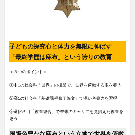
子どもの探究心と体力を無限に伸ばす
「最終学歴は麻布」という誇りの教育
＜３つのポイント＞
①中1の社会科「世界」の授業で、世界を俯瞰する眼を養う
②高1の社会科「基礎課程修了論文」で深い考察力を習得
③選択科目「教養総合」で未来のキャリアを見据えた教養を
培う
国際色豊かな麻布という立地で世界を俯瞰