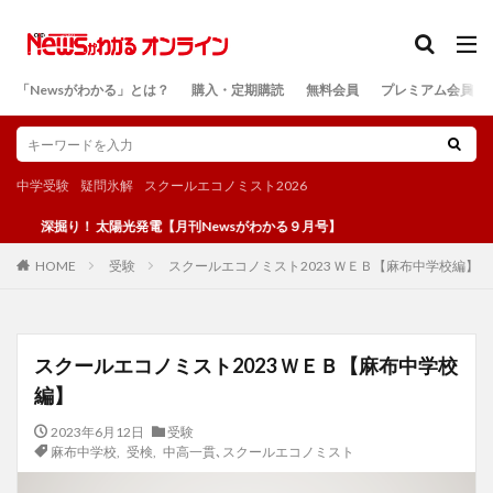
カテゴリー
「Newsがわかる」とは？
購入・定期購読
無料会員
プレミアム会員
検索
中学受験
疑問氷解
スクールエコノミスト2026
掘り！ 太陽光発電【月刊Newsがわかる９月号】
受験
スクールエコノミスト2023 ＷＥＢ【麻布中学校編】
HOME
スクールエコノミスト2023 ＷＥＢ【麻布中学校
編】
2023年6月12日
受験
麻布中学校
,
受検
,
中高一貫､スクールエコノミスト