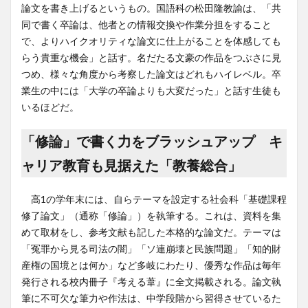
論文を書き上げるというもの。国語科の松田隆教諭は、「共
同で書く卒論は、他者との情報交換や作業分担をすること
で、よりハイクオリティな論文に仕上がることを体感しても
らう貴重な機会」と話す。名だたる文豪の作品をつぶさに見
つめ、様々な角度から考察した論文はどれもハイレベル。卒
業生の中には「大学の卒論よりも大変だった」と話す生徒も
いるほどだ。
「修論」で書く力をブラッシュアップ キ
ャリア教育も見据えた「教養総合」
高1の学年末には、自らテーマを設定する社会科「基礎課程
修了論文」（通称「修論」）を執筆する。これは、資料を集
めて取材をし、参考文献も記した本格的な論文だ。テーマは
「冤罪から見る司法の闇」「ソ連崩壊と民族問題」「知的財
産権の国境とは何か」など多岐にわたり、優秀な作品は毎年
発行される校内冊子『考える葦』に全文掲載される。論文執
筆に不可欠な筆力や作法は、中学段階から習得させているた