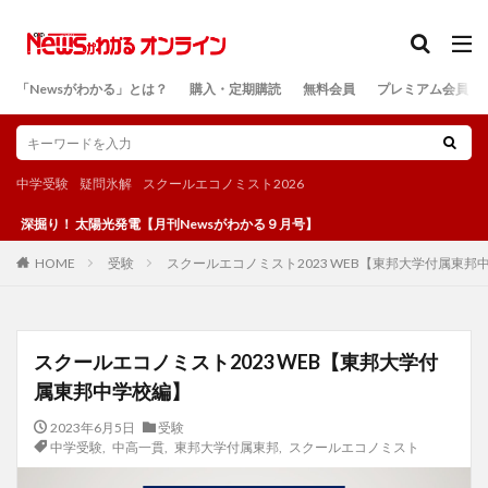
カテゴリー
「Newsがわかる」とは？
購入・定期購読
無料会員
プレミアム会員
検索
中学受験
疑問氷解
スクールエコノミスト2026
 太陽光発電【月刊Newsがわかる９月号】
受験
スクールエコノミスト2023 WEB【東邦大学付属東邦
HOME
スクールエコノミスト2023 WEB【東邦大学付
属東邦中学校編】
2023年6月5日
受験
中学受験
,
中高一貫
,
東邦大学付属東邦
,
スクールエコノミスト