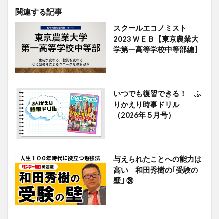
関連する記事
スクールエコノミスト
2023 ＷＥＢ【東京農業大
学第一高等学校中等部編】
いつでも復習できる！ ふ
りかえり時事ドリル
（2026年５月号）
与えられたことへの能力は
高い 和田秀樹の｢受験の
壁｣ ⑳