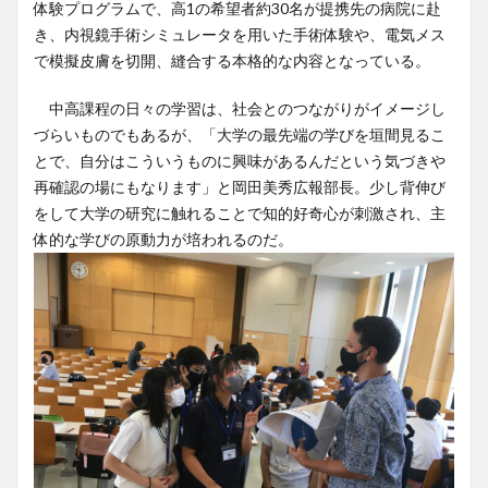
体験プログラムで、高1の希望者約30名が提携先の病院に赴
き、内視鏡手術シミュレータを用いた手術体験や、電気メス
で模擬皮膚を切開、縫合する本格的な内容となっている。
中高課程の日々の学習は、社会とのつながりがイメージし
づらいものでもあるが、「大学の最先端の学びを垣間見るこ
とで、自分はこういうものに興味があるんだという気づきや
再確認の場にもなります」と岡田美秀広報部長。少し背伸び
をして大学の研究に触れることで知的好奇心が刺激され、主
体的な学びの原動力が培われるのだ。