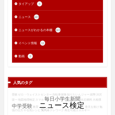
タイアップ
5
ニュース
689
ニュースがわかるの本棚
189
イベント情報
12
動画
3
人気のタグ
受験
ゼロ・ウェイストセンター
自転車保険
知りたいんジャー
紙幣
渋沢
毎日小学生新聞
栄一
地図地理検定
スマホ
化石燃料
大相撲
ニュース検定
中学受験
教育
青天を衝け
勉
SDGs
強の仕方
やる気レシピ
テレワーク
再生可能エネルギー