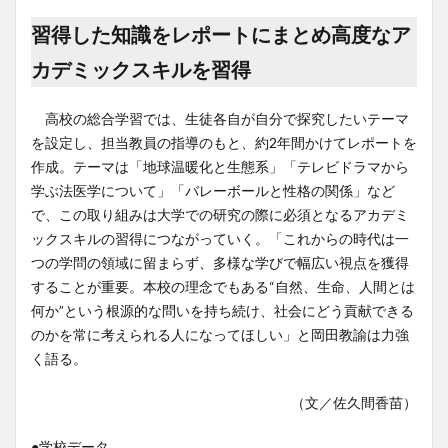
習得した知識をレポートにまとめ高度なア
カデミックスキルを習得
高校の総合学習では、生徒各自が自分で探究したいテーマ
を設定し、担当教員の指導のもと、約2年間かけてレポートを
作成。テーマは「地球温暖化と生態系」「テレビドラマから
学ぶ法医学について」「バレーボールと性格の関係」など
で、この取り組みは大学での研究の際に必須となるアカデミ
ックスキルの習得につながっていく。「これからの時代は一
つの学問の領域に留まらず、多様な学びで幅広い視点を獲得
することが重要。本校の理念でもある“自然、生命、人間とは
何か”という根源的な問いを持ち続け、社会にどう貢献できる
のかを常に考えられる人になってほしい」と岡田教諭は力強
く語る。
（文／佐久間香苗）
●学校データ