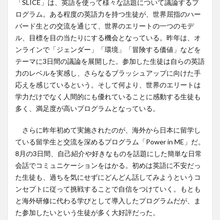
「SLICE」は、英語を使って様々な話題について議論するプ
ログラム。ある程度の英語力を持つ生徒が、世界屈指のハー
バード生との交流を通じて、世界のエリートの一つのモデ
ル、目標を目の当たりにする機会となっている。昨年は、オ
ンラインで「ジェンダー」「環境」「冒険する価値」などを
テーマに3日間の議論を展開した。参加した生徒は自らの英語
力のレベルを実感し、さらなるブラッシュアップに向けた手
応えを感じているという。そして何より、世界のエリートは
学力だけでなく人間的にも優れていることに感動する生徒も
多く、満足度が高いプログラムとなっている。
さらに昨年初めて実施されたのが、海外から日本に留学し
ている留学生と交流を深めるプログラム「Power in ME」だ。
8月の3日間、自己紹介や好きなものを話題にした簡単な日常
会話でコミュニケーションをはかる。初めは英語に不安だっ
た生徒も、過ちを気にせずにどんどん話してみようというコ
ンセプトに従って挑戦することで自信をつけていく。もとも
と海外研修に代わる学びとして導入したプログラムだが、ま
た参加したいという生徒が多く大好評だった。