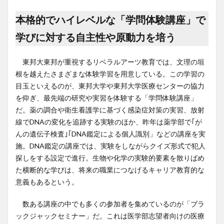
本格的でハイレベルな「学問体験講座」で
学びに対する自主性や原動力を培う
東邦大東邦が重視するリベラルアーツ教育では、文理の垣
根を越えたさまざまな体験学習を用意している。この学習の
目玉といえるのが、東邦大学や東邦大学医療センターの協力
を仰ぎ、最先端の研究や実習を体験する「学問体験講座」
だ。薬の調合や衛生看護学に基づく感染症対策の実習、放射
線でDNAの変化を追跡する実験のほか、昨年は薬学部で｢が
んの遺伝子検査｣｢DNA鑑定による個人識別」などの講座を実
施。DNA鑑定の講座では、実験をしながらクイズ形式で犯人
探しをする設定で進行。生物や化学の実験的要素を散りばめ
た横断的な学びは、将来の職業につなげるキャリア教育的な
意義もあるという。
数ある講座の中でも多くの参加者を集めているのが「ブラ
ックジャックセミナー」だ。これは医学部志望者向けの医療