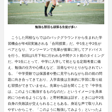
勉強も部活も頑張る生徒が多い
こうした同校ならではのバックグラウンドから生まれた学
習機会が年4回実施される「合同授業」だ。中1生と中2生が
ペアとなり、マンツーマンで先輩が後輩に対してアドバイス
を行う。初回は5月下旬に行われる中間テスト前のタイミング
だ。中1生にとって、中学に入学して初となる定期考査に備
え、勉強の仕方や心構えなど、活発なやりとりがなされてい
る。「中学受験では保護者や塾に見守られながら目の前の問
題に向き合ってきており、入学直後は主体的に学習に取り組
む習慣ができていません。先輩から話を聞くことで『中学生
は、このように勉強するものなのだ』というイメージを具体
的につかめるようになる」と野村教諭は話す。ときには中2生
自身の失敗談が交えられることもある。身近な声で取り入れ
やすいからこそ、「このように勉強してみよう」といったよ