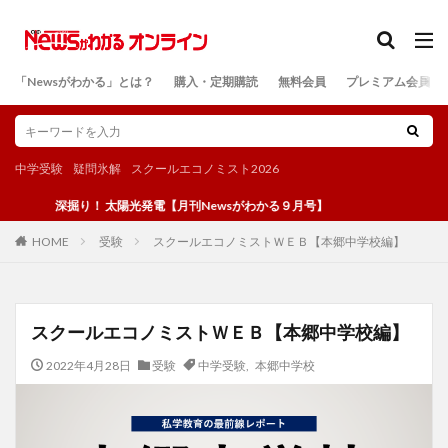
カテゴリー
「Newsがわかる」とは？
購入・定期購読
無料会員
プレミアム会員
検索
中学受験
疑問氷解
スクールエコノミスト2026
深掘り！ 太陽光発電【月刊Newsがわかる９月号】
受験
スクールエコノミストＷＥＢ【本郷中学校編】
HOME
スクールエコノミストＷＥＢ【本郷中学校編】
2022年4月28日
受験
中学受験
,
本郷中学校