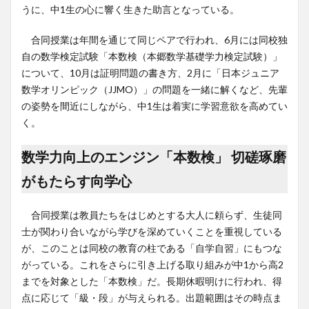
うに、中1生の心に響く生きた助言となっている。
合同授業は年間を通じて同じペアで行われ、6月には同校独
自の数学検定試験「本数検（本郷数学基礎学力検定試験）」
について、10月は証明問題の書き方、2月に「日本ジュニア
数学オリンピック（JJMO）」の問題を一緒に解くなど、先輩
の姿勢を間近にしながら、中1生は着実に学習意欲を高めてい
く。
数学力向上のエンジン「本数検」 切磋琢磨
がもたらす向学心
合同授業は教員たちをはじめとする大人に頼らず、生徒同
士が関わり合いながら学びを深めていくことを重視している
が、このことは同校の教育の柱である「自学自習」にもつな
がっている。これをさらに引き上げる取り組みが中1から高2
までを対象とした「本数検」だ。長期休暇明けに行われ、得
点に応じて「級・段」が与えられる。出題範囲はその時点ま