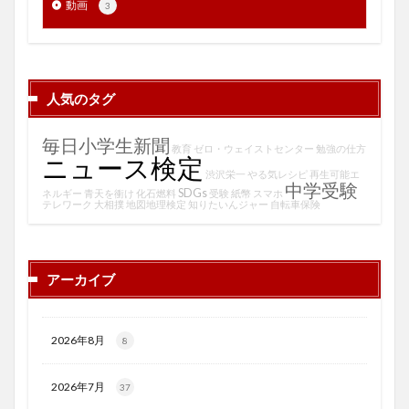
動画
3
人気のタグ
毎日小学生新聞
教育
ゼロ・ウェイストセンター
勉強の仕方
ニュース検定
渋沢栄一
やる気レシピ
再生可能エ
中学受験
SDGs
ネルギー
青天を衝け
化石燃料
受験
紙幣
スマホ
テレワーク
大相撲
地図地理検定
知りたいんジャー
自転車保険
アーカイブ
2026年8月
8
2026年7月
37