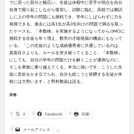
でに習った部分と幅広い。生徒は休暇中に苦手や弱点を自分
自身で掘り起こしながら復習し、試験に臨む。高校では腕試
しに上の学年の問題にも挑戦でき、学年にしばられずに力を
発揮できる。過去には高1生が高3生向けの問題で満点を取っ
たケースも。「本数検」を実施するようになってからJJMOに
挑戦する生徒も年々増え、数学の才能発掘の機会にもなって
いる。「この生徒のような成績優秀者に共通しているのは、
真面目さよりも、ルールを突き破ってくること。『本数検』
にしても、自分の学年の問題だけを解くことが通例なのに、
そこを果敢に乗り越えてくる。本当に強いです。こうした生
徒に意欲をかき立てられ、自分も続こうと研鑽する生徒が本
校には大勢います」と野村教諭は語る。
共有:
X
Facebook
印刷
メールアドレス