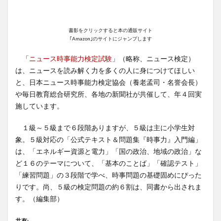
書影をクリックすると本の通販サイト
｢Amazon｣のサイトにジャンプします
「
ニュース時事能力検定試験
」（略称、ニュース検定）
は、ニュースを読み解く力を多くの人に身につけてほしい
と、日本ニュース時事能力検定協会（養老孟司・名誉会長）
や毎日教育総合研究所、各地の新聞社が共催して、年４回実
施しています。
１級～５級まで６段階ありますが、５級は主に小学生対
象。５級対応の「公式テキスト＆問題集『時事力』入門編」
は、「エネルギー資源と電力」「国の政治、地域の政治」な
ど１６のテーマについて、「基本のことば」「確認テスト」
「練習問題」の３段階で学べ、時事問題の基礎固めにぴった
りです。尚、５級の検定問題の約６割は、同書から出されま
す。（編集部）
共有: