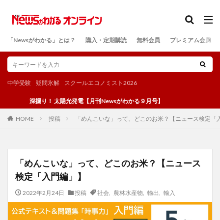
カテゴリー
「Newsがわかる」とは？
購入・定期購読
無料会員
プレミアム会員
検索
中学受験
疑問氷解
スクールエコノミスト2026
深掘り！ 太陽光発電【月刊Newsがわかる９月号】
投稿
「めんこいな」って、どこのお米？【ニュース検定「
HOME
「めんこいな」って、どこのお米？【ニュース
検定「入門編」】
2022年2月24日
投稿
社会
,
農林水産物
,
輸出
,
輸入