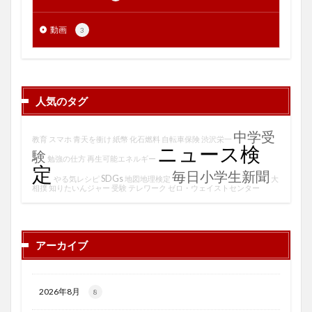
動画
3
人気のタグ
中学受
教育
スマホ
青天を衝け
紙幣
化石燃料
自転車保険
渋沢栄一
ニュース検
験
勉強の仕方
再生可能エネルギー
定
毎日小学生新聞
SDGs
やる気レシピ
地図地理検定
大
相撲
知りたいんジャー
受験
テレワーク
ゼロ・ウェイストセンター
アーカイブ
2026年8月
8