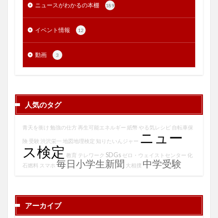
ニュースがわかるの本棚
189
イベント情報
12
動画
3
人気のタグ
青天を衝け
勉強の仕方
再生可能エネルギー
紙幣
やる気レシピ
自転車保
ニュー
険
受験
渋沢栄一
地図地理検定
知りたいんジャー
ス検定
SDGs
教育
テレワーク
ゼロ・ウェイストセンター
化
毎日小学生新聞
中学受験
石燃料
スマホ
大相撲
アーカイブ