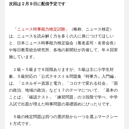
次回は２月９日に配信予定です
「
ニュース時事能力検定試験
」（略称、ニュース検定）
は、ニュースを読み解く力を多くの人に身につけてほしい
と、日本ニュース時事能力検定協会（養老孟司・名誉会長）
や毎日教育総合研究所、各地の新聞社が共催して、年４回実
施しています。
１級～５級まで６段階ありますが、５級は主に小学生対
象。５級対応の「公式テキスト＆問題集『時事力』入門編」
は、「エネルギー資源と電力」「コロナで変わる社会」「国
の政治、地域の政治」など１７のテーマについて、「基本の
ことば」「確認テスト」「練習問題」の３段階で学べ、中学
入試で出題が増えた時事問題の基礎固めにぴったりです。
５級の検定問題は四つの選択肢から一つを選ぶマークシー
ト方式です。