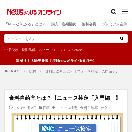
カテゴリー
「Newsがわかる」とは？
購入・定期購読
無料会員
プレミアム会員
検索
中学受験
疑問氷解
スクールエコノミスト2026
深掘り！ 太陽光発電【月刊Newsがわかる９月号】
投稿
食料自給率とは？【ニュース検定「入門編」】
HOME
食料自給率とは？【ニュース検定「入門編」】
2023年2月2日
投稿
ニュース検定
,
食料自給率
,
社会