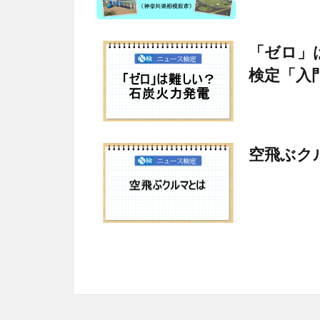
「ゼロ」
検定「入
空飛ぶク