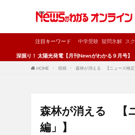
カテゴリー
注目キーワード
中学受験
疑問氷解
スク
り！ 太陽光発電【月刊Newsがわかる９月号】
投稿
森林が消える 【ニュース検定
HOME
森林が消える 【
編」】