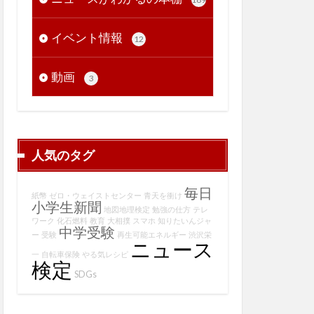
イベント情報
12
動画
3
人気のタグ
毎日
紙幣
ゼロ・ウェイストセンター
青天を衝け
小学生新聞
地図地理検定
勉強の仕方
テレ
ワーク
化石燃料
教育
大相撲
スマホ
知りたいんジャ
中学受験
ー
受験
再生可能エネルギー
渋沢栄
ニュース
一
自転車保険
やる気レシピ
検定
SDGs