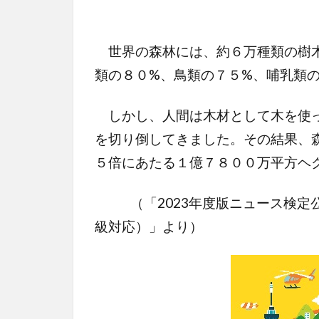
世界の森林には、約６万種類の樹木
類の８０%、鳥類の７５%、哺乳類
しかし、人間は木材として木を使っ
を切り倒してきました。その結果、
５倍にあたる１億７８００万平方ヘ
（「2023年度版ニュース検定公
級対応）」より）