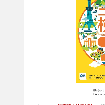
書影をクリ
｢Amazo