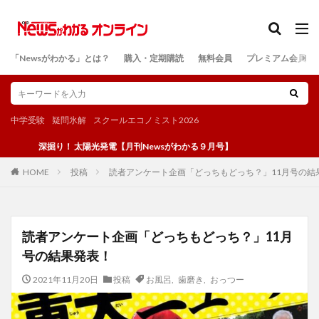
カテゴリー
「Newsがわかる」とは？
購入・定期購読
無料会員
プレミアム会員
検索
中学受験
疑問氷解
スクールエコノミスト2026
深掘り！ 太陽光発電【月刊Newsがわかる９月号】
投稿
読者アンケート企画「どっちもどっち？」11月号の結
HOME
読者アンケート企画「どっちもどっち？」11月
号の結果発表！
2021年11月20日
投稿
お風呂
,
歯磨き
,
おっつー