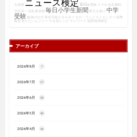
ニュース検定
SDGs
大相撲
受験
スマホ
化石燃料
毎日小学生新聞
中学
渋沢栄一
自転車保険
青天を衝け
受験
勉強の仕方
再生可能エネルギー
ゼロ・ウェイストセンター
紙幣
教育
知りたいんジャー
やる気レシピ
テレワーク
地図地理検定
アーカイブ
2026年8月
7
2026年7月
37
2026年6月
38
2026年5月
40
2026年4月
46