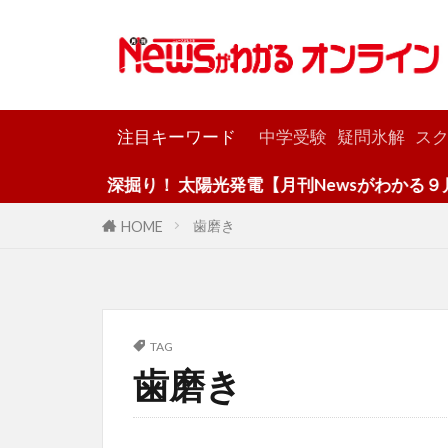
カテゴリー
注目キーワード
中学受験
疑問氷解
スク
深掘り！ 太陽光発電【月刊Newsがわかる９月
歯磨き
HOME
TAG
歯磨き