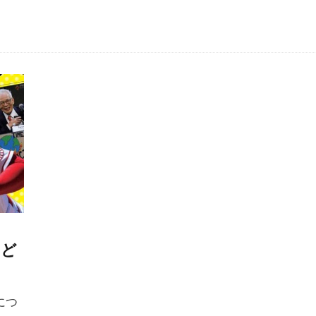
もど
につ