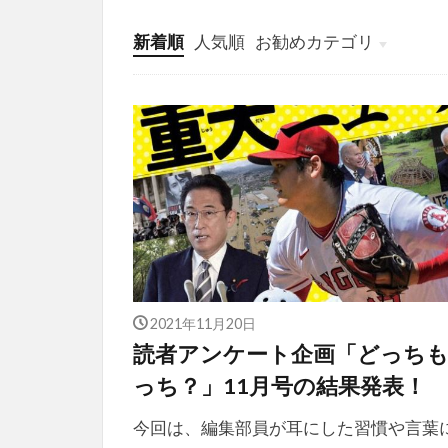
新着順
人気順
お勧めカテゴリ
投稿
学び
マンガ
電子書籍
2021年11月20日
読者アンケート企画「どっち
っち？」11月号の結果発表！
今回は、編集部員が耳にした習慣や言葉