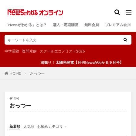
カテゴリー
「Newsがわかる」とは？
購入・定期購読
無料会員
プレミアム会員
検索
中学受験
疑問氷解
スクールエコノミスト2026
深掘り！ 太陽光発電【月刊Newsがわかる９月号】
おっつー
HOME
TAG
おっつー
新着順
人気順
お勧めカテゴリ
投稿
学び
マンガ
電子書籍