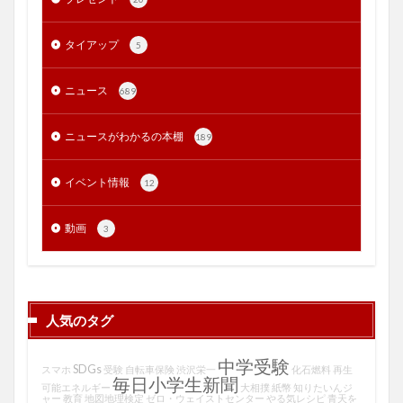
タイアップ
5
ニュース
689
ニュースがわかるの本棚
189
イベント情報
12
動画
3
人気のタグ
中学受験
SDGs
スマホ
受験
自転車保険
渋沢栄一
化石燃料
再生
毎日小学生新聞
可能エネルギー
大相撲
紙幣
知りたいんジ
ャー
教育
地図地理検定
ゼロ・ウェイストセンター
やる気レシピ
青天を