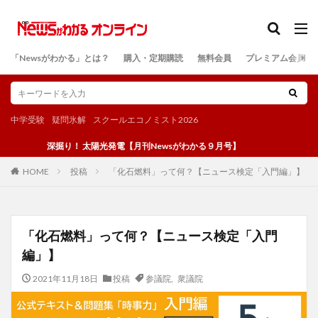
カテゴリー
「Newsがわかる」とは？
購入・定期購読
無料会員
プレミアム会員
検索
中学受験
疑問氷解
スクールエコノミスト2026
深掘り！ 太陽光発電【月刊Newsがわかる９月号】
投稿
「化石燃料」って何？【ニュース検定「入門編」】
HOME
「化石燃料」って何？【ニュース検定「入門
編」】
2021年11月18日
投稿
参議院
,
衆議院