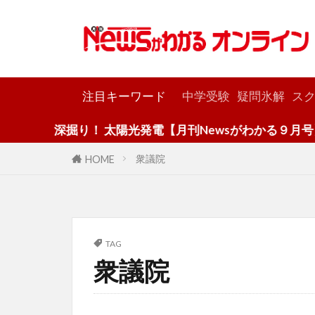
カテゴリー
注目キーワード
中学受験
疑問氷解
スク
深掘り！ 太陽光発電【月刊Newsがわかる９月号】
衆議院
HOME
TAG
衆議院