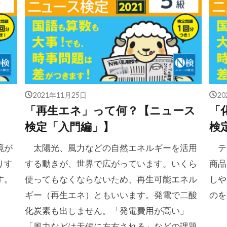
2021年11月25日
2
「再生エネ」って何？【ニュース
「
検定「入門編」】
検
境が
太陽光、風力などの自然エネルギーを活用
テ
りす
する動きが、世界で広がっています。いくら
商品
す。
使ってもなくならないため、再生可能エネル
しや
ギー（再生エネ）ともいいます。発電で二酸
のを
化炭素も出しません。「発電費用が高い」
「風力などは天候に左右される」などの課題