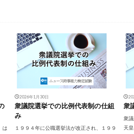
2026年1月30日
2
の
衆議院選挙での比例代表制の仕組
衆
み
衆議
天皇
）は
１９９４年に公職選挙法が改正され、１９９