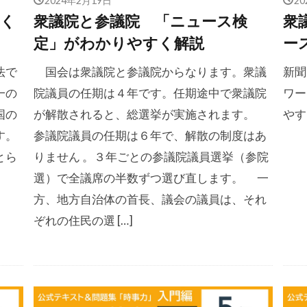
てく
衆議院と参議院 「ニュース検
衆
定」がわかりやすく解説
ー
法で
国会は衆議院と参議院からなります。衆議
新聞
一の
院議員の任期は４年です。任期途中で衆議院
ワー
国の
が解散されると、総選挙が実施されます。
やす
す。
参議院議員の任期は６年で、解散の制度はあ
とら
りません 。３年ごとの参議院議員選挙（参院
選）で全議席の半数ずつ選び直します。 一
方、地方自治体の首長、議会の議員は、それ
ぞれの住民の選 […]