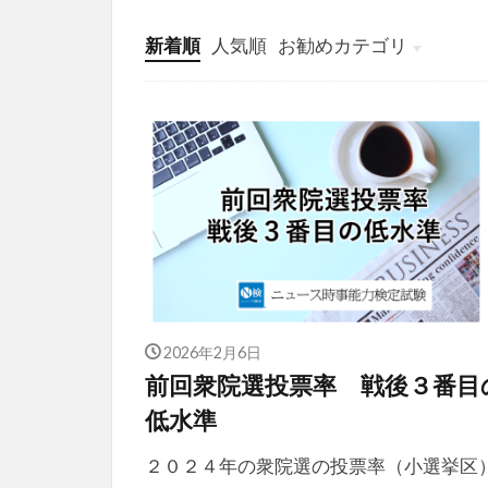
新着順
人気順
お勧めカテゴリ
投稿
学び
マンガ
電子書籍
2026年2月6日
前回衆院選投票率 戦後３番目
低水準
２０２４年の衆院選の投票率（小選挙区