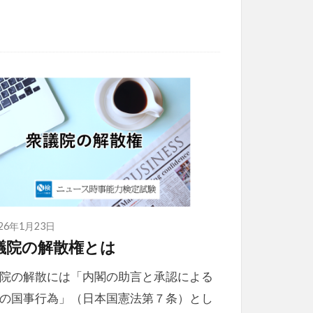
026年1月23日
議院の解散権とは
院の解散には「内閣の助言と承認による
の国事行為」（日本国憲法第７条）とし