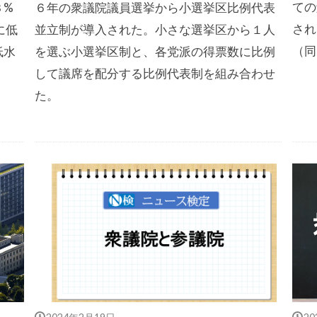
ての
３%
６年の衆議院議員選挙から小選挙区比例代表
され
に低
並立制が導入された。小さな選挙区から１人
（同
低水
を選ぶ小選挙区制と、各党派の得票数に比例
して議席を配分する比例代表制を組み合わせ
た。
2024年2月19日
2