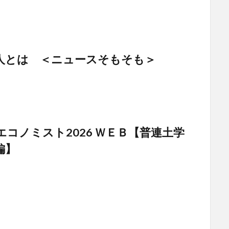
人とは ＜ニュースそもそも＞
エコノミスト2026 ＷＥＢ【普連土学
編】