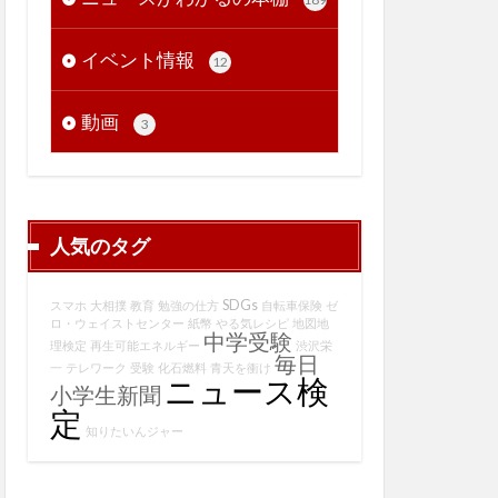
イベント情報
12
動画
3
人気のタグ
SDGs
スマホ
大相撲
教育
勉強の仕方
自転車保険
ゼ
ロ・ウェイストセンター
紙幣
やる気レシピ
地図地
中学受験
理検定
再生可能エネルギー
渋沢栄
毎日
一
テレワーク
受験
化石燃料
青天を衝け
ニュース検
小学生新聞
定
知りたいんジャー