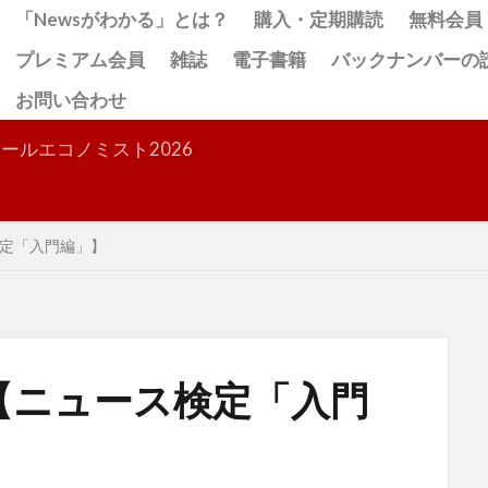
「Newsがわかる」とは？
購入・定期購読
無料会員
プレミアム会員
雑誌
電子書籍
バックナンバーの
お問い合わせ
検索
ールエコノミスト2026
定「入門編」】
【ニュース検定「入門