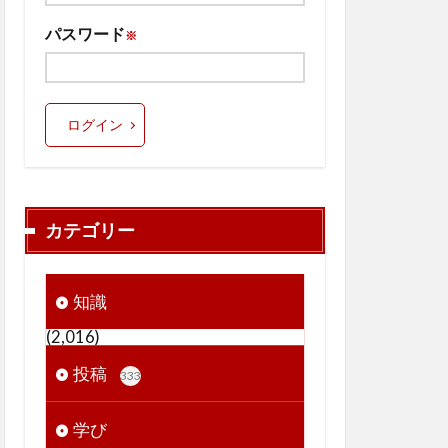
パスワード
※
ログイン
カテゴリー
知識
(2,016)
投稿
333
学び