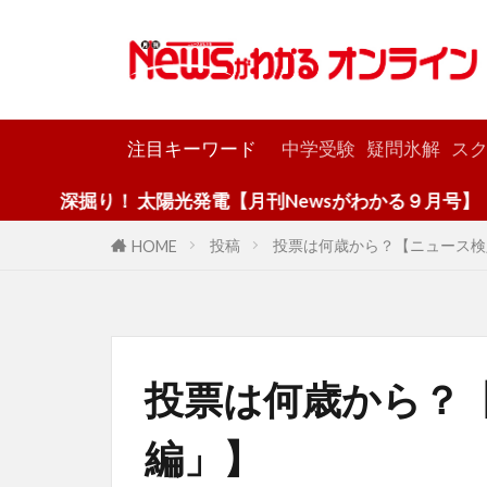
カテゴリー
注目キーワード
中学受験
疑問氷解
スク
り！ 太陽光発電【月刊Newsがわかる９月号】
投稿
投票は何歳から？【ニュース検
HOME
投票は何歳から？
編」】