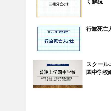
く解説
行旅死亡
スクール
園中学校