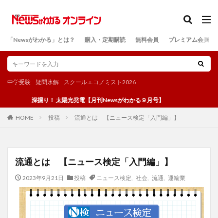
カテゴリー
「Newsがわかる」とは？
購入・定期購読
無料会員
プレミアム会員
検索
中学受験
疑問氷解
スクールエコノミスト2026
深掘り！ 太陽光発電【月刊Newsがわかる９月号】
投稿
流通とは 【ニュース検定「入門編」】
HOME
流通とは 【ニュース検定「入門編」】
2023年9月21日
投稿
ニュース検定
,
社会
,
流通
,
運輸業