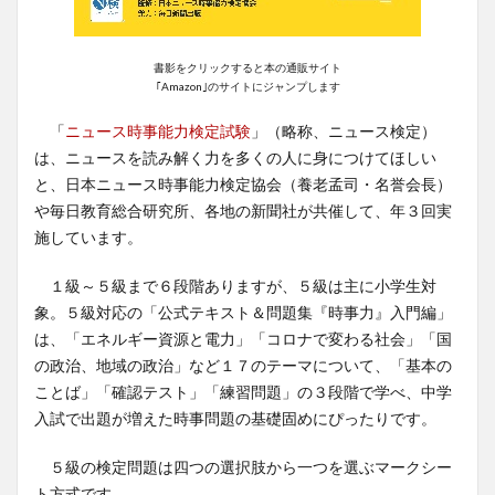
書影をクリックすると本の通販サイト
｢Amazon｣のサイトにジャンプします
「
ニュース時事能力検定試験
」（略称、ニュース検定）
は、ニュースを読み解く力を多くの人に身につけてほしい
と、日本ニュース時事能力検定協会（養老孟司・名誉会長）
や毎日教育総合研究所、各地の新聞社が共催して、年３回実
施しています。
１級～５級まで６段階ありますが、５級は主に小学生対
象。５級対応の「公式テキスト＆問題集『時事力』入門編」
は、「エネルギー資源と電力」「コロナで変わる社会」「国
の政治、地域の政治」など１７のテーマについて、「基本の
ことば」「確認テスト」「練習問題」の３段階で学べ、中学
入試で出題が増えた時事問題の基礎固めにぴったりです。
５級の検定問題は四つの選択肢から一つを選ぶマークシー
ト方式です。