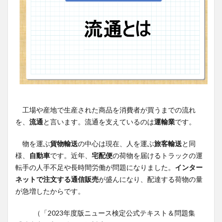
工場や産地で生産された商品を消費者が買うまでの流れ
を、
流通
と言います。流通を支えているのは
運輸業
です。
物を運ぶ
貨物輸送
の中心は現在、人を運ぶ
旅客輸送
と同
様、
自動車
です。近年、
宅配便
の荷物を届けるトラックの運
転手の人手不足や長時間労働が問題になりました。
インター
ネットで注文する通信販売
が盛んになり、配達する荷物の量
が急増したからです。
（「2023年度版ニュース検定公式テキスト＆問題集