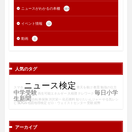
ニュースがわかるの本棚
189
イベント情報
12
動画
3
人気のタグ
ニュース検定
スマホ
青天を衝け
教育
勉強の仕方
中学受験
毎日小学
再生可能エネルギー
大相撲
テレワーク
生新聞
自転車保険
渋沢栄一
化石燃料
知りたいんジャー
やる気レシ
SDGs
ピ
地図地理検定
ゼロ・ウェイストセンター
受験
紙幣
アーカイブ