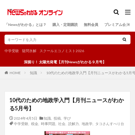
カテゴリー
「Newsがわかる」とは？
購入・定期購読
無料会員
プレミアム会員
検索
中学受験
疑問氷解
スクールエコノミスト2026
深掘り！ 太陽光発電【月刊Newsがわかる９月号】
知識
10代のための地政学入門【月刊ニュースがわかる5月
HOME
10代のための地政学入門【月刊ニュースがわか
る5月号】
2024年4月5日
知識
,
投稿
,
学び
中学受験
,
税金
,
時事問題
,
社会
,
読解力
,
地政学
,
タコさんすべり台