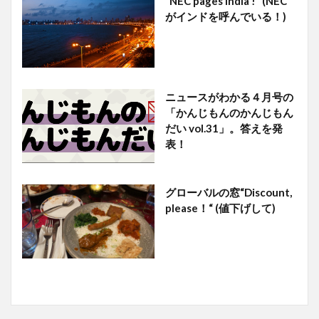
“NEC pages India !” (NEC
がインドを呼んでいる！)
ニュースがわかる４月号の
「かんじもんのかんじもん
だい vol.31」。答えを発
表！
グローバルの窓“Discount,
please！“ (値下げして)