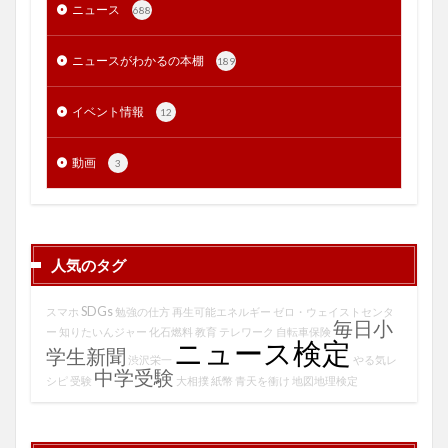
ニュース
688
ニュースがわかるの本棚
189
イベント情報
12
動画
3
人気のタグ
SDGs
スマホ
勉強の仕方
再生可能エネルギー
ゼロ・ウェイストセンタ
毎日小
ー
知りたいんジャー
化石燃料
教育
テレワーク
自転車保険
ニュース検定
学生新聞
渋沢栄一
やる気レ
中学受験
シピ
受験
大相撲
紙幣
青天を衝け
地図地理検定