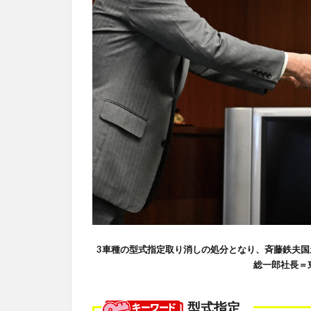
3車種の型式指定取り消しの処分となり、斉藤鉄夫
総一郎社長＝
型式指定