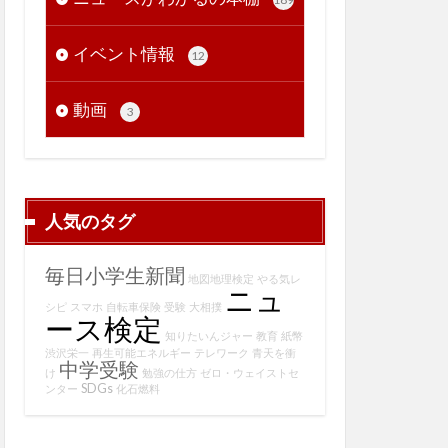
イベント情報
12
動画
3
人気のタグ
毎日小学生新聞
地図地理検定
やる気レ
ニュ
シピ
スマホ
自転車保険
受験
大相撲
ース検定
知りたいんジャー
教育
紙幣
渋沢栄一
再生可能エネルギー
テレワーク
青天を衝
中学受験
け
勉強の仕方
ゼロ・ウェイストセ
SDGs
ンター
化石燃料