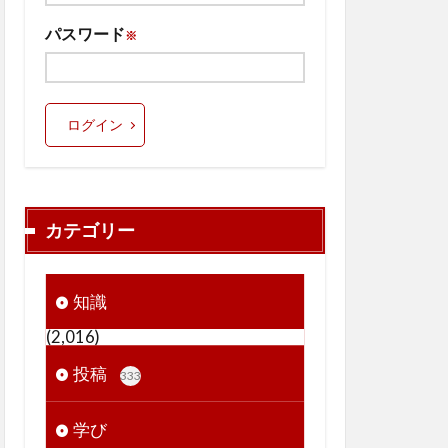
パスワード
※
ログイン
カテゴリー
知識
(2,016)
投稿
333
学び