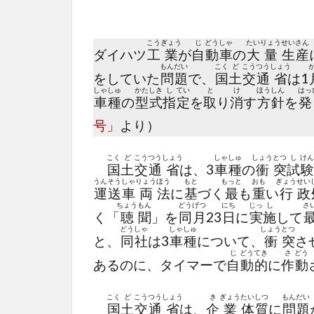
こう
ぎょう
じ
どう
しゃ
たい
りょう
せい
さん
ダイハツ
工
業
が
自
動
車
の
大
量
生
産
もん
だい
こく
ど
こう
つう
しょう
をしていた
問
題
で、
国
土
交
通
省
は1
しゃ
しゅ
かた
しき
し
てい
と
け
ほう
しん
はっ
車
種
の
型
式
指
定
を
取
り
消
す
方
針
を
発
号」
より）
こく
ど
こう
つう
しょう
しゃ
しゅ
しょう
とつ
し
けん
国
土
交
通
省
は、3
車
種
の
衝
突
試
験
うん
そう
しゃ
りょう
ほう
もと
もっと
おも
ぎょう
せい
運
送
車
両
法
に
基
づく
最
も
重
い
行
政
ちょう
もん
どう
げつ
にち
じっ
し
さ
く「
聴
聞
」を
同
月
23
日
に
実
施
して
どう
しゃ
しゃ
しゅ
しょう
とつ
と、
同
社
は3
車
種
について、
衝
突
さ
じ
どう
てき
さ
どう
あるのに、タイマーで
自
動
的
に
作
動
こく
ど
こう
つう
しょう
き
ぎょう
たい
しつ
もん
だい
国
土
交
通
省
は、
企
業
体
質
に
問
題