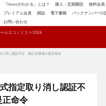
「Newsがわかる」とは？
購入・定期購読
無料会員
プレミアム会員
雑誌
電子書籍
バックナンバーの
お問い合わせ
検索
ールエコノミスト2026
取り消し認証不正 国土交通省が是正命令
型式指定取り消し認証不
是正命令