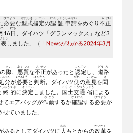
ひつ
よう
かた
しき
し
てい
にん
しょう
しん
せい
ふ
せい
に
必
要
な
型
式
指
定
の
認
証
申
請
をめぐり
不
正
がつ
にち
月
16
日
、ダイハツ「グランマックス」など3
ぴょう
表
しました。（
「Newsがわかる2024年3月
さい
あく
しつ
ふ
せい
にん
てい
どう
ろ
の
際
、
悪
質
な
不
正
があったと
認
定
し、
道
路
しょ
ぶん
ひつ
よう
はん
だん
がわ
い
けん
き
処
分
が
必
要
と
判
断
。ダイハツ
側
の
意
見
を
聞
い
しゅう
てき
けっ
てい
こく
ど
こう
つう
しょう
最
終
的
に
決
定
しました。
国
土
交
通
省
による
さ
どう
かく
にん
ひつ
よう
せてエアバッグが
作
動
するか
確
認
する
必
要
が
させていました。
おお
かい
かく
があるとしてダイハツに
大
もとからの
改
革
を