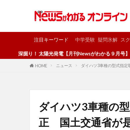
カテゴリー
注目キーワード
中学受験
疑問氷解
スク
！ 太陽光発電【月刊Newsがわかる９月号】
ニュース
ダイハツ3車種の型式指定
HOME
ダイハツ3車種の
正 国土交通省が