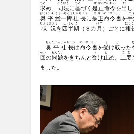
もと
どう
ほう
もと
ぜ
せい
めい
れい
だ
求
め、
同
法
に
基
づく
是
正
命
令
を
出
し
おく
だいら
そう
いち
ろう
しゃ
ちょう
ぜ
せい
めい
れい
しょ
て
奥
平
総
一
郎
社
長
に
是
正
命
令
書
を
手
じょう
きょう
し
はん
き
げつ
ほう
こ
状
況
を
四
半
期
（３カ
月
）ごとに
報
おく
だいら
しゃ
ちょう
めい
れい
しょ
う
と
奥
平
社
長
は
命
令
書
を
受
け
取
った
かい
もん
だい
う
と
に
ど
回
の
問
題
をきちんと
受
け
止
め、
二
度
ました。