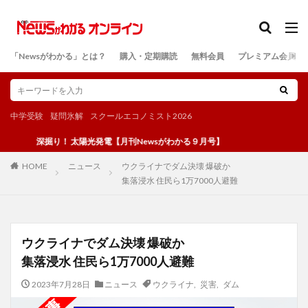
カテゴリー
「Newsがわかる」とは？
購入・定期購読
無料会員
プレミアム会員
検索
中学受験
疑問氷解
スクールエコノミスト2026
深掘り！ 太陽光発電【月刊Newsがわかる９月号】
ニュース
ウクライナでダム決壊 爆破か
HOME
集落浸水 住民ら1万7000人避難
ウクライナでダム決壊 爆破か
集落浸水 住民ら1万7000人避難
2023年7月28日
ニュース
ウクライナ
,
災害
,
ダム