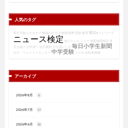
人気のタグ
SDGs
再生可能エネルギー
勉強の仕方
大相撲
紙幣
受験
教育
テレワーク
ニュース検定
知りたいんジャー
地図地理検定
青
毎日小学生新聞
天を衝け
渋沢栄一
化石燃料
やる気レシピ
中学受験
ゼロ・ウェイストセンター
スマホ
自転車保険
アーカイブ
2026年8月
8
2026年7月
37
2026年6月
38